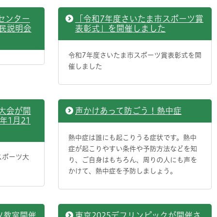
センター
「令和7年度さいたま市スポーツ賞
民説明会
表彰式」を開催しました
令和7年度さいたま市スポーツ賞表彰式を開
催しました
大会が開
声かけあって防ごう！熱中症
年1月21
熱中症は誰にも起こりうる症状です。熱中
症が起こりやすい条件や予防方法などを知
スポーツ大
り、ご自身はもちろん、周りの人にも声を
かけて、熱中症を予防しましょう。
ツ教室開催
東京2025デフリンピックが開催さ