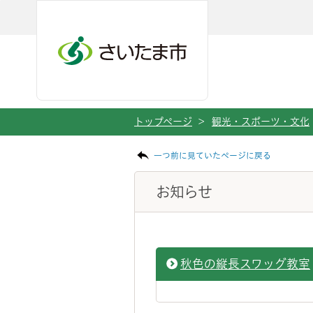
ページの本文です。
メインメニューへ移動
フッターへ移動します
メインメニューをスキップして本文へ移動
トップページ
>
観光・スポーツ・文化
一つ前に見ていたページに戻る
お知らせ
秋色の縦長スワッグ教室