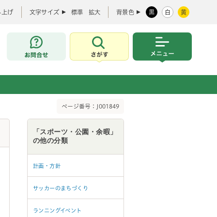
み上げ
文字サイズ
標準
拡大
背景色
黒
白
黄
お問合せ
さがす
メニュー
ページ番号：J001849
「スポーツ・公園・余暇」
の他の分類
計画・方針
サッカーのまちづくり
ランニングイベント