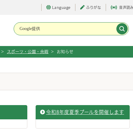
Language
ふりがな
音声読
メインメニューです。
>
スポーツ・公園・余暇
>
お知らせ
令和8年度夏季プールを開催します