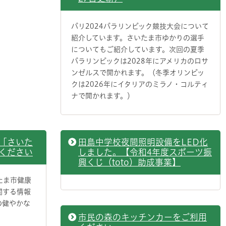
パリ2024パラリンピック競技大会について
紹介しています。さいたま市ゆかりの選手
についてもご紹介しています。次回の夏季
パラリンピックは2028年にアメリカのロサ
ンゼルスで開かれます。（冬季オリンピッ
クは2026年にイタリアのミラノ・コルティ
ナで開かれます。）
「さいた
田島中学校夜間照明設備をLED化
ください
しました。【令和4年度スポーツ振
興くじ（toto）助成事業】
たま市健康
関する情報
の健やかな
市民の森のキッチンカーをご利用