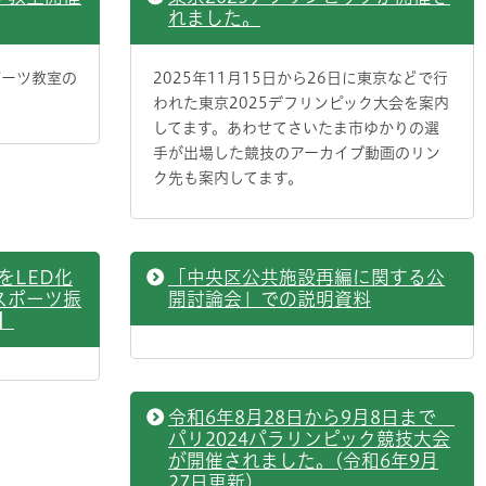
れました。
ポーツ教室の
2025年11月15日から26日に東京などで行
われた東京2025デフリンピック大会を案内
してます。あわせてさいたま市ゆかりの選
手が出場した競技のアーカイブ動画のリン
ク先も案内してます。
をLED化
「中央区公共施設再編に関する公
スポーツ振
開討論会」での説明資料
】
令和6年8月28日から9月8日まで
パリ2024パラリンピック競技大会
が開催されました。(令和6年9月
27日更新）