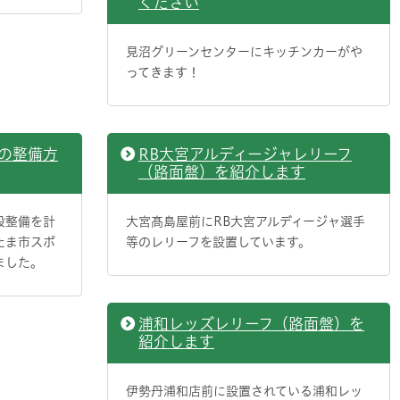
ください
見沼グリーンセンターにキッチンカーがや
ってきます！
の整備方
RB大宮アルディージャレリーフ
（路面盤）を紹介します
設整備を計
大宮髙島屋前にRB大宮アルディージャ選手
たま市スポ
等のレリーフを設置しています。
ました。
浦和レッズレリーフ（路面盤）を
紹介します
伊勢丹浦和店前に設置されている浦和レッ