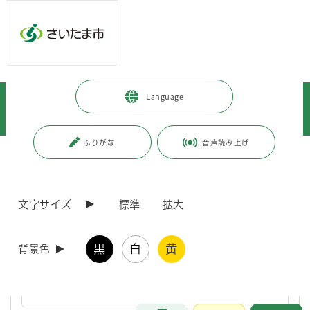
ページの本文です。
メインメニューへ移動
フッターへ移動します
メインメニューをスキップして本文へ移動
トップページ
>
観光・スポーツ・文化
>
文化・芸術
>
Language
文化・芸術施設
>
博物館
>
与野郷土資料館
>
学習利用・体験学習
>
学習利用
ふりがな
音声読み上げ
ページ番号：J006285
学習利用
文字サイズ
標準
拡大
スポット見学のご案内
黒
白
黄
背景色
小学校の教材となる資料です。スポット見学とは、45分間の社会科
授業の中で内容を絞り、単発の15分間に設定した見学となります。
お問合せ
メインメニューです。