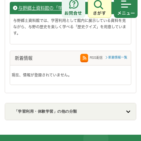
与野郷土資料館の「学習利用」
さがす
メニュ
与野郷土資料館では、学習利用として館内に展示している資料を見
ながら、与野の歴史を楽しく学べる「歴史クイズ」を用意していま
す。
新着情報
新着情報一覧
RSS配信
現在、情報が登録されていません。
「学習利用・体験学習」の他の分類
フッターです。