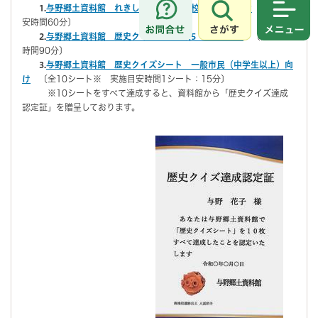
1.
与野郷土資料館 れきしクイズ 小学校3・4年生向け
〔実施目
さがす
メニュ
安時間60分〕
2.
与野郷土資料館 歴史クイズ 小学校5・6年生向け
〔実施目安
時間90分〕
3.
与野郷土資料館 歴史クイズシート 一般市民（中学生以上）向
け
〔全10シート※ 実施目安時間1シート：15分〕
※10シートをすべて達成すると、資料館から「歴史クイズ達成
認定証」を贈呈しております。