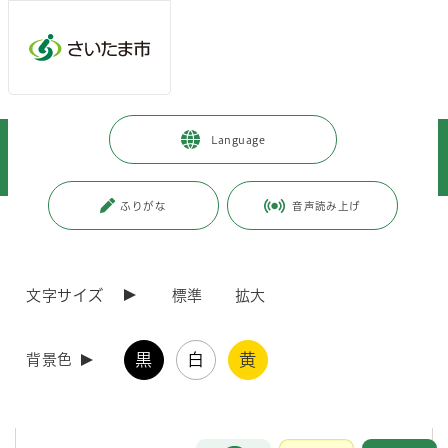
メインメニューへ移動
フッターへ移動します
メインメニューをスキップして本文へ移動
トップページ
>
観光・スポーツ・文化
>
文化・芸術
>
Language
文化・芸術施設
>
博物館
>
与野郷土資料館
>
学習利用・体験学習
>
学習利用
>
与野郷土資料館の「学習利用」
ふりがな
音声読み上げ
ページの本文です。
更新日付：2025年6月6日 / ページ番号：C086602
与野郷土資料館の「学習利用」
文字サイズ
標準
拡大
館内に展示している資料を見ながら、与野の歴史を学べる「歴史クイ
ズ」には、小学生向けと一般市民（中学生以上）向けがあります。この
黒
白
黄
背景色
「歴史クイズ」にチャレンジして、あなたも与野についての歴史学者を
目指してください。
なお、資料館の受付には、「歴史クイズ」用紙、クリップボード、鉛
筆、そして模範解答を用意してお待ちしております。
お問合せ
メインメニューです。