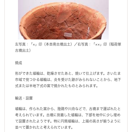
左写真：「×」印（本杢南古墳出土）／右写真：「××」印（稲荷塚
古墳出土）
焼成
形ができた埴輪は、乾燥させたあと、焼いて仕上げます。さいたま
市域で見つかる埴輪は、炎を受けた跡がみられないことから、地下
式または半地下式の窯で焼かれたものとみられます。
輸送・設置
埴輪は、作られた窯から、陸路や川舟などで、古墳まで運ばれたと
考えられています。古墳に到着した埴輪は、下部を地中に少し埋め
て設置されたようです。特に円筒埴輪は、上端の高さが揃うように
並べて置かれたと考えられています。