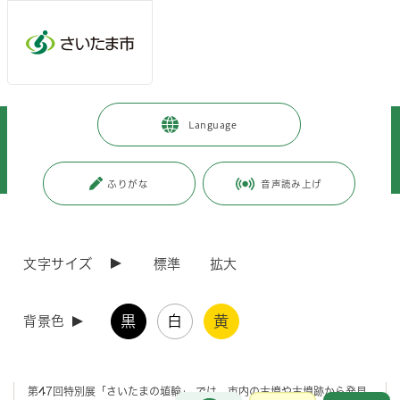
メインメニューへ移動
フッターへ移動します
メインメニューをスキップして本文へ移動
トップページ
>
観光・スポーツ・文化
>
文化・芸術
>
Language
文化・芸術施設
>
博物館
>
市立博物館
>
特別展・企画展展示解説
>
特別展展示解説
>
第47回特別展「さいたまの埴輪」
>
さいたま市立博物館第47回特別展「さいたまの埴輪」展示資料紹介（2）
ふりがな
音声読み上げ
ページの本文です。
更新日付：2023年11月23日 / ページ番号：C100029
さいたま市立博物館第47回特別展「さいたまの埴
文字サイズ
標準
拡大
輪」展示資料紹介（2）
黒
白
黄
背景色
第47回特別展「さいたまの埴輪」展示資料紹介（2）
第47回特別展「さいたまの埴輪」 では、市内の古墳や古墳跡から発見
お問合せ
メインメニューです。