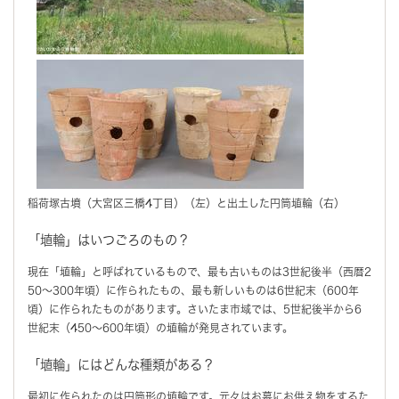
稲荷塚古墳（大宮区三橋4丁目）（左）と出土した円筒埴輪（右）
「埴輪」はいつごろのもの？
現在「埴輪」と呼ばれているもので、最も古いものは3世紀後半（西暦2
50～300年頃）に作られたもの、最も新しいものは6世紀末（600年
頃）に作られたものがあります。さいたま市域では、5世紀後半から6
世紀末（450～600年頃）の埴輪が発見されています。
「埴輪」にはどんな種類がある？
最初に作られたのは円筒形の埴輪です。元々はお墓にお供え物をするた