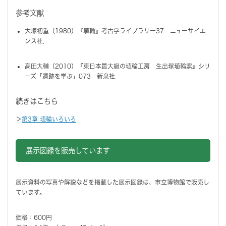
参考文献
大塚初重（1980）『埴輪』考古学ライブラリー37 ニューサイエ
ンス社．
高田大輔（2010）『東日本最大級の埴輪工房 生出塚埴輪窯』シリ
ーズ「遺跡を学ぶ」073 新泉社．
続きはこちら
＞
第3章 埴輪いろいろ
展示図録を販売しています
展示資料の写真や解説などを掲載した展示図録は、市立博物館で販売し
ています。
価格：600円