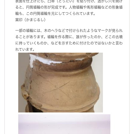
表面を仕上げたら、凸帯（とったい）を貼り付け、透かし穴を開け
ると、円筒埴輪の形が完成です。人物埴輪や馬形埴輪などの形象埴
輪も、この円筒埴輪を元にしてつくられています。
窯印（かまじるし）
一部の埴輪には、木のヘラなどで付けられたようなマークが見られ
ることがあります。埴輪を作る際に、誰が作ったのか、どこの古墳
に持っていくものか、などを示すために付けたのではないかと言わ
れています。