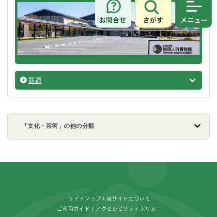
さがす
メニュ
鉄道
さいた
「文化・芸術」の他の分類
フッターです。
サイトマップ
当サイトについて
ご利用ガイド
アクセシビリティポリシー