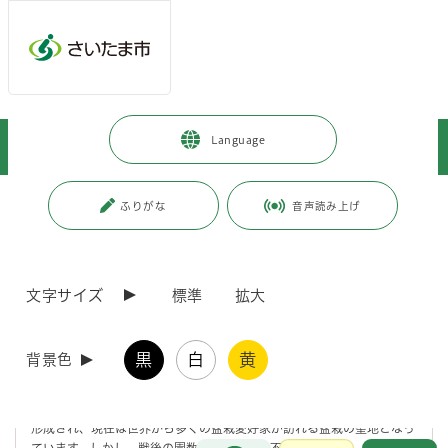
メインメニューへ移動
フッターへ移動します
メインメニューをスキップして本文へ移動
トップページ
>
観光・スポーツ・文化
>
文化・芸術
>
Language
さいたま市の取り組み
>
取り組み
>
大宮盆栽振興プロジェクト
ページの本文です。
更新日付：2026年4月16日 / ページ番号：C129045
ふりがな
音声読み上げ
大宮盆栽振興プロジェクト
文字サイズ
標準
拡大
大宮盆栽 次の100年へ
黒
白
黄
背景色
●計画の目的・概要
大宮盆栽村は大正14（1925）年に東京から移住した盆栽職人によって
形成され、現在は世界から多くの盆栽愛好家が訪れる盆栽の聖地となっ
お問合せ
ています。しかし、戦後の園数減少や後継者不足などにより、大宮盆栽
メインメニューです。