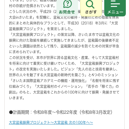
村の存続が危惧されています。
さがす
メニュ
こうした状況の中、平成29（2017）年に開催された「第8回世界盆栽
大会inさいたま」を契機に、盆栽文化の維持・発展のための取組を体系
的にまとめた具体的なプランとして、平成30（2018）年3月に「大宮
盆栽振興プロジェクト」を策定しました。
「大宮盆栽振興プロジェクト」の策定以降、さいたま市では盆栽文化の
振興に向けた取組を継続して実施してきましたが、盆栽園の後継者不足
といった課題は依然として残り、盆栽園の減少を防ぐための対策が早急
に求められています。
この状況を受け、本市が世界に誇る盆栽文化・産業、そして大宮盆栽村
を将来に向けて着実に受け継いでいくため、「大宮盆栽振興プロジェク
ト」の改定を実施いたしました。ビジョン「先人の志と技術を継承し、
世界の人々を魅了する大宮盆栽の新時代を築こう」と4つのミッション
「さいたま国際盆栽アカデミーの機能・運用強化」「名樹を将来に残す
仕組みづくり」「大宮盆栽村のイノベーション」「若手の「稼ぐ力」の
創出」のもと、大宮盆栽をこれからの100年に向けて振興・発展させて
いきます。
●計画期間：令和8年度～令和22年度（令和8年3月改定）
大宮盆栽振興プロジェクト～大宮盆栽 次の100年へ～