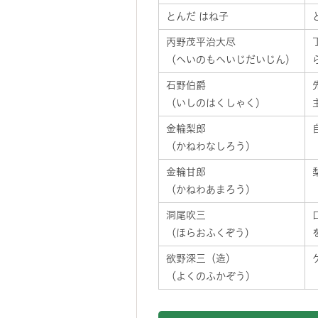
とんだ はね子
丙野茂平治大尽
（へいのもへいじだいじん）
石野伯爵
（いしのはくしゃく）
金輪梨郎
（かねわなしろう）
金輪甘郎
（かねわあまろう）
洞尾吹三
（ほらおふくぞう）
欲野深三（造）
（よくのふかぞう）