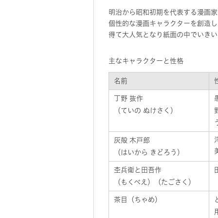
明治から昭和初期を代表する漫画家
個性的な漫画キャラクターを創造し
得て大人気となり紙面の中でいきい
主なキャラクターと性格
名前
丁野 抜作
（ていの ぬけさく）
灰殻 木戸郎
（はいから きどろう）
杢兵衛と田吾作
（もくべえ）（たごさく）
茶目（ちゃめ）