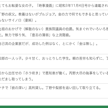
とてもお転婆な女の子。「時事漫画」に昭和3年11月4日号から連載さ
丁野の叔父。教養はないがブルジョア。金の力で何でもできると思って
らないサイノロ（妻鈍）。
先祖のおかげで（解散のない）貴族院議員の伯爵。気まぐれでいろいろ
主。無力で移り気、「意志の薄弱」な上流階級。
自己流の企業家だが、成功した例はなく、とにかく「金は無し」。
梨郎の一人っ子。少々甘く、おっとりした学生。親の苦労も知らずに、
口から出任せの「ホラ吹き」で悪知恵が働く。丙野大尽の執事をしてい
をだまし取ってしまう。
ケチで「欲の深い」高利貸し。丁野や梨郎を追い回して取り立てる。