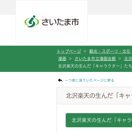
メインメニューへ移動
フッターへ移動します
メインメニューをスキップして本文へ移動
トップページ
>
観光・スポーツ・文化
漫画
>
さいたま市立漫画会館
>
北
北沢楽天の生んだ「キャラクター」た
ページの本文です。
一つ前に見ていたページに戻る
北沢楽天の生んだ「キャ
北沢楽天の生んだ「キャラ