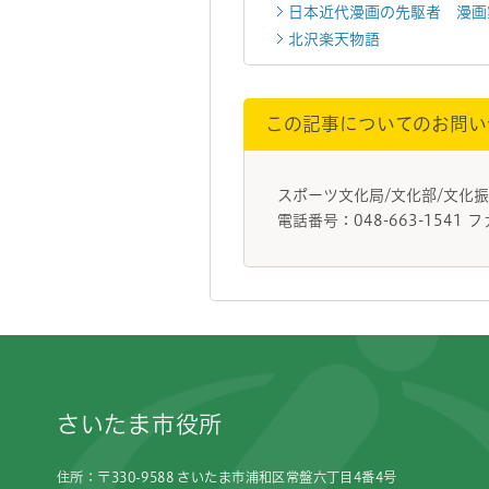
日本近代漫画の先駆者 漫画
北沢楽天物語
この記事についてのお問い
スポーツ文化局/文化部/文化
電話番号：048-663-1541 フ
フッターです。
さいたま市役所
住所：〒330-9588 さいたま市浦和区常盤六丁目4番4号