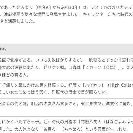
であった北沢楽天（明治9年から昭和30年）は、アメリカのカリカチ
、連載漫画や様々な場面に登場させました。キャラクターたちは時代の
きと活躍しました。
性格
愚直で愛嬌がある。いつも失敗ばかりするが、一晩寝るとすっかり忘れ
野大尽の遠縁にあたり、ビリケン頭。口癖は「ヒカーン（悲観）」。楽
うほどの有名人。
洋行帰りを鼻にかけ庶民を軽蔑する。軽薄で「ハイカラ」（High Coll
美しい女性にめっぽう弱く、洋服代の借金で首が回らない。
田舎者の代名詞。明治の弥次さん喜多さん。東京見物で西洋文化に驚き
とにかくいたずらっ子。江戸時代の滑稽本「花暦八笑人（はなごよみは
用した。大人気となり「茶目る」（ちゃめる）という言葉が生まれた。