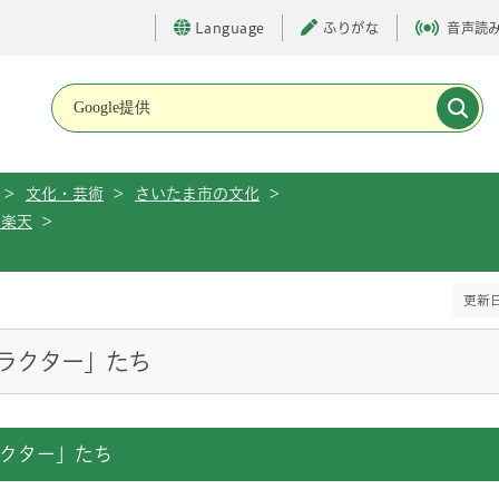
Language
ふりがな
音声読
メインメニューです。
>
文化・芸術
>
さいたま市の文化
>
沢楽天
>
ち
更新日
ラクター」たち
クター」たち