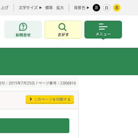
み上げ
文字サイズ
標準
拡大
背景色
黒
白
黄
お問合せ
さがす
メニュー
付：2015年7月25日 / ページ番号：C006816
このページを印刷する