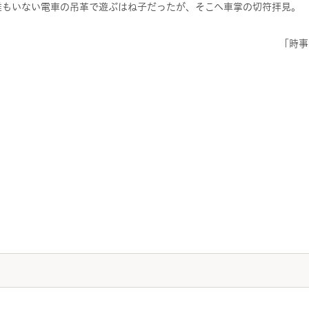
誰もいない電車の吊革で遊ぶはね子だったが、そこへ車掌の切符拝見。
「時事