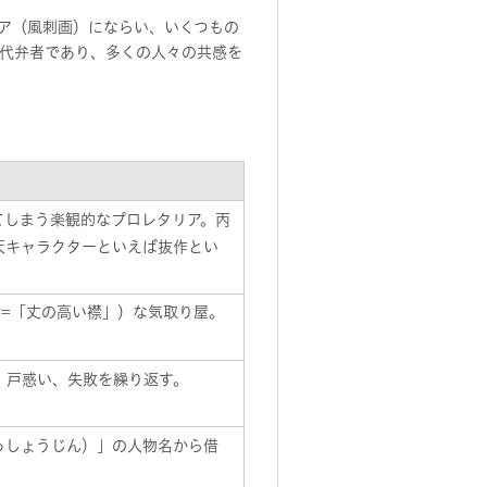
ュア（風刺画）にならい、いくつもの
代弁者であり、多くの人々の共感を
てしまう楽観的なプロレタリア。丙
天キャラクターといえば抜作とい
ar=「丈の高い襟」）な気取り屋。
、戸惑い、失敗を繰り返す。
っしょうじん）」の人物名から借