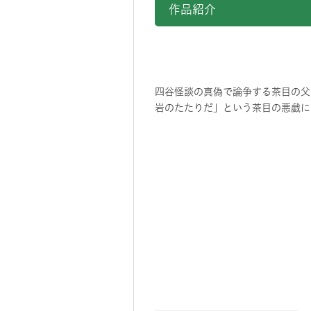
作品紹介
四谷怪談の真偽で論争する茶目の父
岩のたたりだ」という茶目の悪戯に