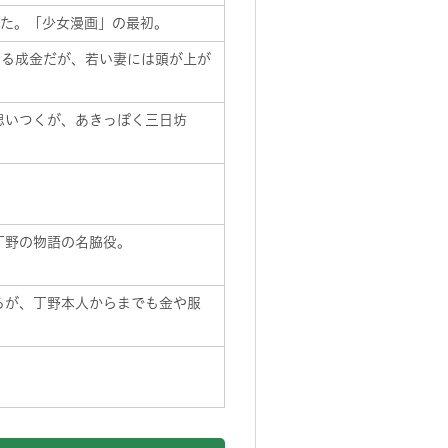
れた。「少女漫画」の最初。
いる成金だが、若い妻には頭が上が
思いつくが、あきっぽく三日坊
丁野の物語の名脇役。
るが、丁野本人からまでも金や服