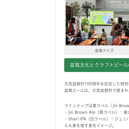
盆栽クイズ
盆栽文化とクラフトビール
大宮盆栽村100周年を記念した特
盆栽エールは、大宮盆栽村で育まれ
ラインナップは黒ラベル「Jin Brown
・Jin Brown Ale（黒ラ
・Shari IPA（白ラベル）：
らも美を宿す姿をイメージ。