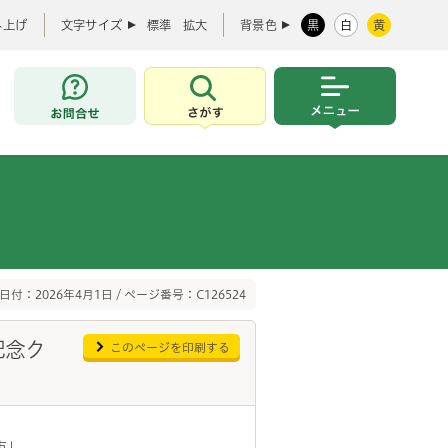
み上げ
文字サイズ
標準
拡大
背景色
黒
白
黄
お問合せ
さがす
メニュー
日付：2026年4月1日 / ページ番号：C126524
記念ク
このページを印刷する
市」。