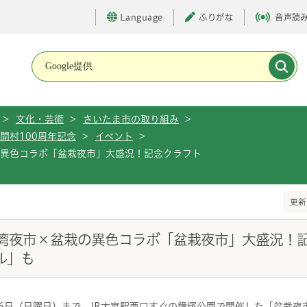
Language
ふりがな
音声読
メインメニューです。
>
文化・芸術
>
さいたま市の取り組み
>
開村100周年記念
>
イベント
>
の異色コラボ「盆栽夜市」大盛況！記念クラフト
更新
湾夜市×盆栽の異色コラボ「盆栽夜市」大盛況！
ル」も
16日（日曜日）まで、JR大宮駅西口すぐの鐘塚公園で開催した「盆栽夜