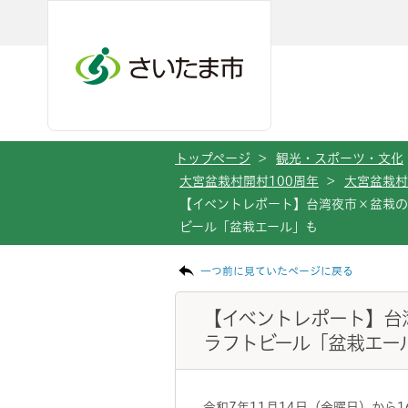
メインメニューへ移動
フッターへ移動します
メインメニューをスキップして本文へ移動
トップページ
>
観光・スポーツ・文化
大宮盆栽村開村100周年
>
大宮盆栽村
【イベントレポート】台湾夜市×盆栽
ビール「盆栽エール」も
ページの本文です。
一つ前に見ていたページに戻る
【イベントレポート】台
ラフトビール「盆栽エー
令和7年11月14日（金曜日）から