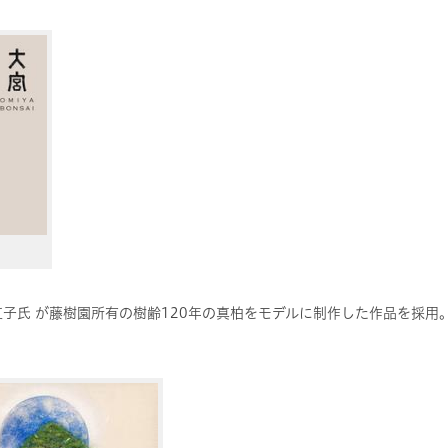
紅子氏 が藤樹園所有の樹齢120年の真柏をモデルに制作した作品を採用