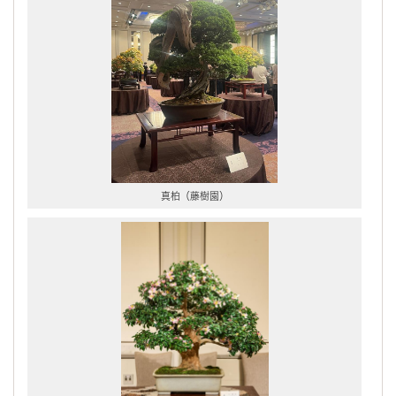
真柏（藤樹園）