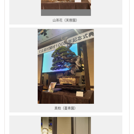
山茶花（芙蓉園）
真柏（蔓青園）