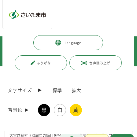
メインメニューへ移動
フッターへ移動します
メインメニューをスキップして本文へ移動
トップページ
>
観光・スポーツ・文化
>
文化・芸術
>
Language
さいたま市の取り組み
>
大宮盆栽村開村100周年
>
大宮盆栽村開村100周年記念
>
イベント
>
【イベントレポート】大宮盆栽村開村100周年記念式典が開催されました
ふりがな
音声読み上げ
ページの本文です。
更新日付：2026年4月1日 / ページ番号：C126522
【イベントレポート】大宮盆栽村開村100周年記念
文字サイズ
標準
拡大
式典が開催されました
黒
白
黄
背景色
令和7年11月14日（金曜日）、パレスホテル大宮にて「大宮盆栽村開村
100周年記念式典」が開催されました。
会場となった4階ローズルームは、盆栽と歴史を感じる華やかな空間
に。
大宮盆栽村100周年の節目を祝うこの特別な式典には、盆栽ファンはも
お問合せ
メインメニューです。