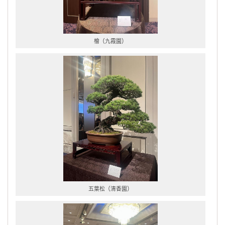
檜（九霞園）
五葉松（清香園）