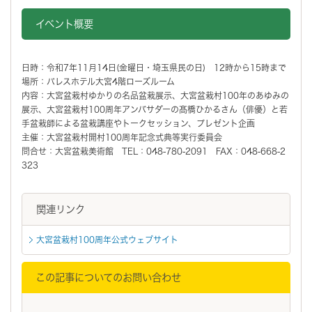
イベント概要
日時：令和7年11月14日(金曜日・埼玉県民の日) 12時から15時まで
場所：パレスホテル大宮4階ローズルーム
内容：大宮盆栽村ゆかりの名品盆栽展示、大宮盆栽村100年のあゆみの
展示、大宮盆栽村100周年アンバサダーの髙橋ひかるさん（俳優）と若
手盆栽師による盆栽講座やトークセッション、プレゼント企画
主催：大宮盆栽村開村100周年記念式典等実行委員会
問合せ：大宮盆栽美術館 TEL：048-780-2091 FAX：048-668-2
323
関連リンク
大宮盆栽村100周年公式ウェブサイト
この記事についてのお問い合わせ