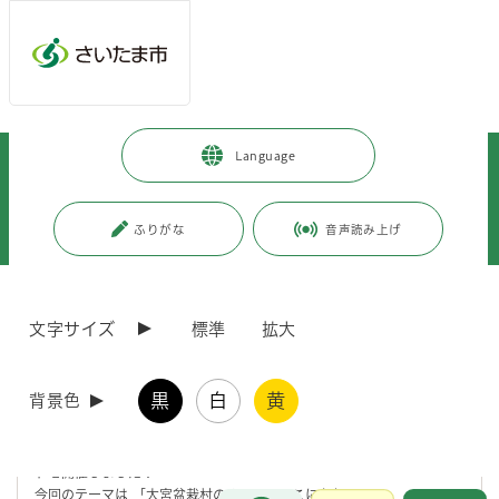
メインメニューへ移動
フッターへ移動します
メインメニューをスキップして本文へ移動
トップページ
>
観光・スポーツ・文化
>
文化・芸術
>
Language
さいたま市の取り組み
>
大宮盆栽村開村100周年
>
大宮盆栽村開村100周年記念
>
イベント
>
【イベントレポート】旧安田楠雄邸庭園で盆栽と歴史を楽しむ特別な5日
ふりがな
音声読み上げ
間！
ページの本文です。
更新日付：2026年4月1日 / ページ番号：C126499
文字サイズ
標準
拡大
【イベントレポート】旧安田楠雄邸庭園で盆栽と歴
史を楽しむ特別な5日間！
黒
白
黄
背景色
令和7年11月1日（土曜日）から5日（水曜日）まで、東京都文京区の
名勝「旧安田楠雄邸庭園」で、大宮盆栽の魅力を味わえる特別なイベン
トを開催しました！
今回のテーマは
「大宮盆栽村のルーツ、ここにあり！」
。
お問合せ
メインメニューです。