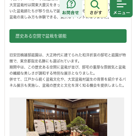
大宮盆栽村は関東大震災をきっかけに、東京・駒込や千駄木で活躍して
さがす
メニュ
いた盆栽師たちが移り住んで誕生した場所。その歴史をたどりながら、
盆栽の楽しみ方も体験できる、贅沢なイベントになりました。
歴史ある空間で盆栽を堪能
旧安田楠雄邸庭園は、大正時代に建てられた和洋折衷の邸宅と庭園が特
徴で、東京都指定名勝にも選ばれています。
期間中は、この歴史ある空間に盆栽が並び、邸宅の重厚な雰囲気と盆栽
の繊細な美しさが調和する特別な展示となりました。
併せて、江戸から続く盆栽文化や、大宮盆栽村誕生の背景を紹介するパ
ネル展示も実施し、盆栽の歴史と文化を深く知る機会を提供しました。