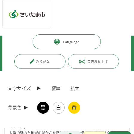
メインメニューへ移動
フッターへ移動します
メインメニューをスキップして本文へ移動
トップページ
>
観光・スポーツ・文化
>
文化・芸術
>
Language
さいたま市の取り組み
>
大宮盆栽村開村100周年
>
大宮盆栽村開村100周年記念
>
イベント
>
【イベントレポート】笑顔と伝統があふれる一日！大宮盆栽村100周年記念
ふりがな
音声読み上げ
イベント＠プラザノース
ページの本文です。
更新日付：2026年4月1日 / ページ番号：C126413
文字サイズ
標準
拡大
【イベントレポート】笑顔と伝統があふれる一日！
大宮盆栽村100周年記念イベント＠プラザノース
黒
白
黄
背景色
令和7年10月4日（土曜日）、北区のプラザノース前市民広場及びプラ
ザノースアトリウムで、大宮盆栽村100周年を祝う記念イベントを開催
しました。
盆栽の魅力と地域の温かさを感じられるコンテンツが盛りだくさんで、
お問合せ
メインメニューです。