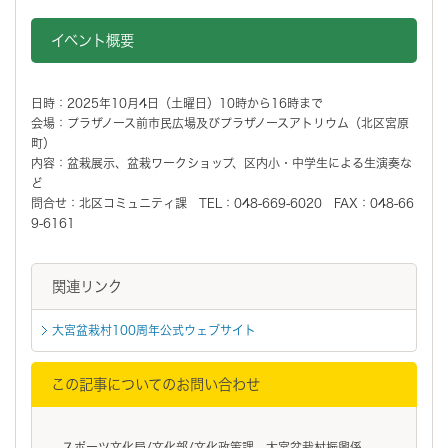
イベント概要
日時：2025年10月4日（土曜日）10時から16時まで
会場：プラザノース前市民広場及びプラザノースアトリウム（北区宮原
町）
内容：盆栽展示、盆栽ワークショップ、区内小・中学生による生演奏な
ど
問合せ：北区コミュニティ課 TEL：048-669-6020 FAX：048-66
9-6161
関連リンク
大宮盆栽村100周年公式ウェブサイト
この記事についてのお問い合わせ
スポーツ文化局/文化部/文化政策課 大宮盆栽村振興係