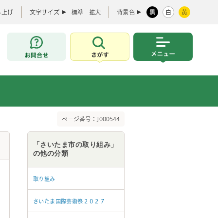
み上げ
文字サイズ
標準
拡大
背景色
黒
白
黄
お問合せ
さがす
メニュー
ページ番号：J000544
「さいたま市の取り組み」
の他の分類
取り組み
さいたま国際芸術祭２０２７