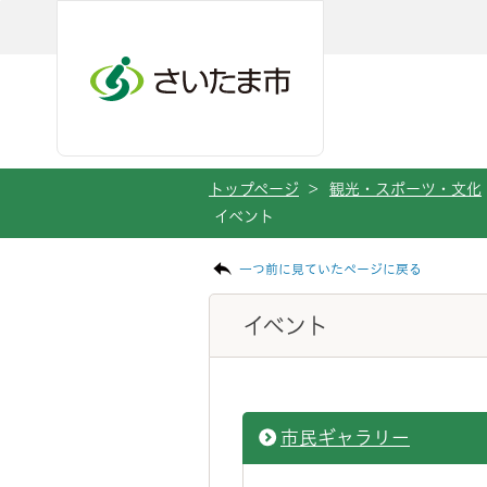
ページの本文です。
メインメニューへ移動
フッターへ移動します
メインメニューをスキップして本文へ移動
トップページ
>
観光・スポーツ・文化
イベント
一つ前に見ていたページに戻る
イベント
市民ギャラリー