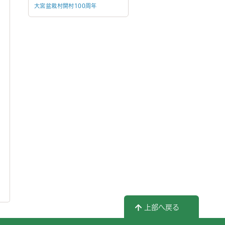
大宮盆栽村開村100周年
上部へ戻る