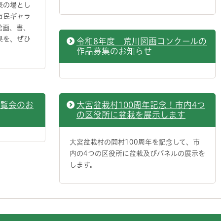
表の場とし
市民ギャラ
絵画、書、
果を、ぜひ
令和8年度 荒川図画コンクールの
作品募集のお知らせ
展覧会のお
大宮盆栽村100周年記念！市内4つ
の区役所に盆栽を展示します
大宮盆栽村の開村100周年を記念して、市
内の4つの区役所に盆栽及びパネルの展示を
します。