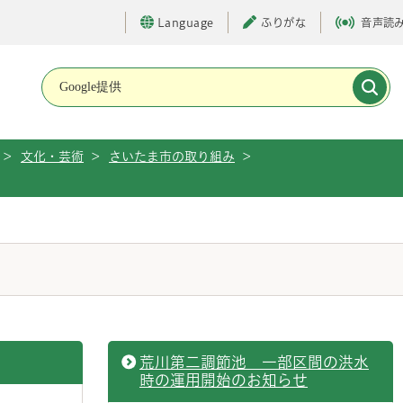
Language
ふりがな
音声読
メインメニューです。
>
文化・芸術
>
さいたま市の取り組み
>
荒川第二調節池 一部区間の洪水
時の運用開始のお知らせ