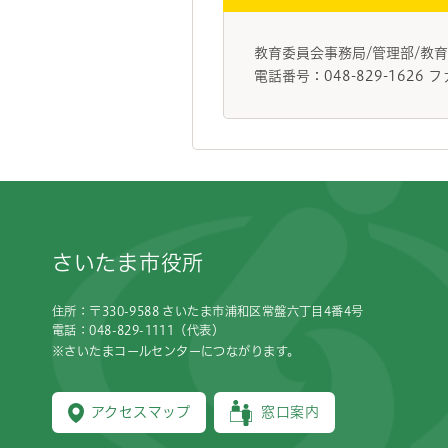
教育委員会事務局/管理部/
電話番号：048-829-1626 フ
フッターです。
さいたま市役所
住所：〒330-9588 さいたま市浦和区常盤六丁目4番4号
電話：048-829-1111（代表）
※さいたまコールセンターにつながります。
アクセスマップ
窓口案内