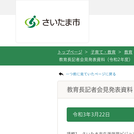
メインメニューへ移動
フッターへ移動します
メインメニューをスキップして本文へ移動
トップページ
>
子育て・教育
>
教育
教育長記者会見発表資料（令和2年度）
ページの本文です。
一つ前に見ていたページに戻る
教育長記者会見発表資料
令和3年3月22日