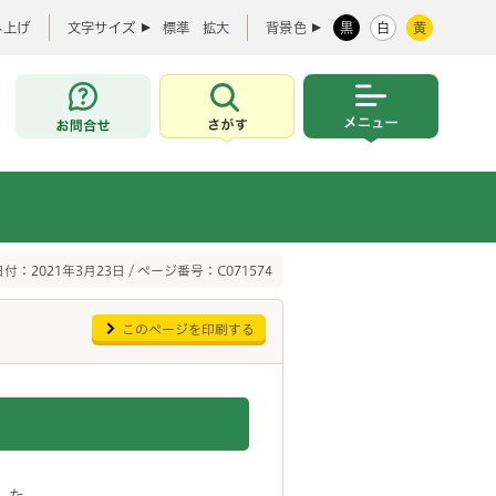
み上げ
文字サイズ
標準
拡大
背景色
黒
白
黄
お問合せ
さがす
メニュー
付：2021年3月23日 / ページ番号：C071574
このページを印刷する