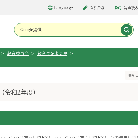
Language
ふりがな
音声読
メインメニューです。
>
教育委員会
>
教育長記者会見
>
更新日
（令和2年度）