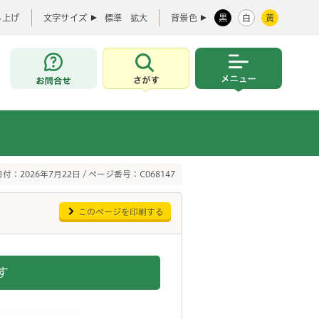
み上げ
文字サイズ
標準
拡大
背景色
黒
白
黄
お問合せ
さがす
メニュー
付：2026年7月22日 / ページ番号：C068147
このページを印刷する
す