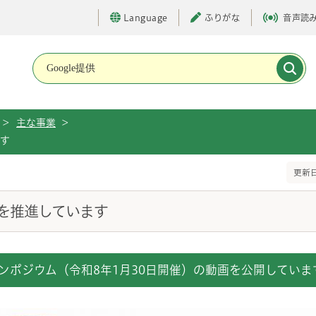
Language
ふりがな
音声読
メインメニューです。
>
主な事業
>
ます
更新日
を推進しています
ンポジウム（令和8年1月30日開催）の動画を公開していま