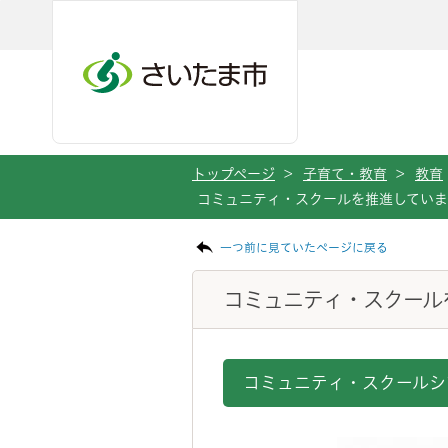
メインメニューへ移動
フッターへ移動します
メインメニューをスキップして本文へ移動
トップページ
>
子育て・教育
>
教育
コミュニティ・スクールを推進してい
ページの本文です。
一つ前に見ていたページに戻る
コミュニティ・スクール
コミュニティ・スクールシ