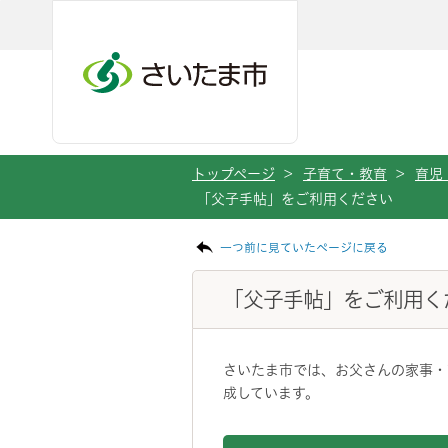
メインメニューへ移動
フッターへ移動します
メインメニューをスキップして本文へ移動
トップページ
>
子育て・教育
>
育児
「父子手帖」をご利用ください
ページの本文です。
一つ前に見ていたページに戻る
「父子手帖」をご利用く
さいたま市では、お父さんの家事・
成しています。