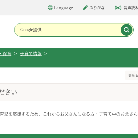
Language
ふりがな
音声読
メインメニューです。
・保育
>
子育て情報
>
更新日
ださい
育児を応援するため、これからお父さんになる方・子育て中のお父さん