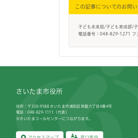
この記事についてのお問い
子ども未来局/子ども育成部/
電話番号：048-829-1271 フ
フッターです。
さいたま市役所
住所：〒330-9588 さいたま市浦和区常盤六丁目4番4号
電話：048-829-1111（代表）
※さいたまコールセンターにつながります。
アクセスマップ
窓口案内