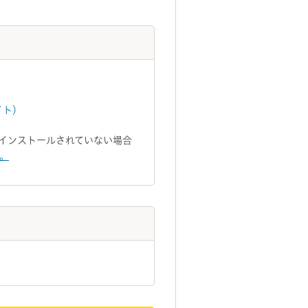
イト）
トがインストールされていない場合
い。