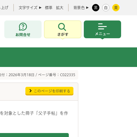
み上げ
文字サイズ
標準
拡大
背景色
黒
白
黄
お問合せ
さがす
メニュー
付：2026年3月18日 / ページ番号：C022335
このページを印刷する
を対象とした冊子「父子手帖」を作