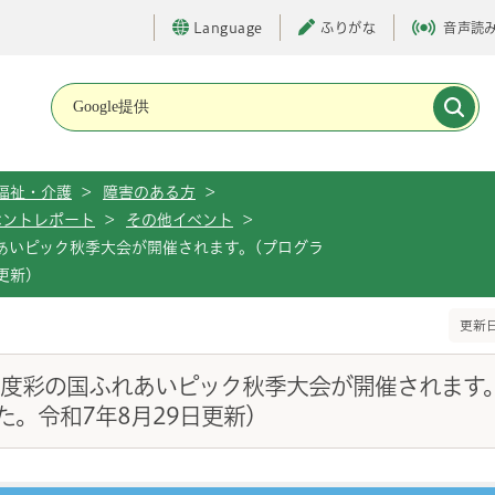
Language
ふりがな
音声読
メインメニューです。
福祉・介護
>
障害のある方
>
ベントレポート
>
その他イベント
>
れあいピック秋季大会が開催されます。(プログラ
更新)
更新日
7年度彩の国ふれあいピック秋季大会が開催されます
。令和7年8月29日更新)