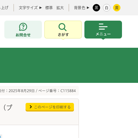
み上げ
文字サイズ
標準
拡大
背景色
黒
白
黄
お問合せ
さがす
メニュー
付：2025年8月29日 / ページ番号：C115884
。(プ
このページを印刷する