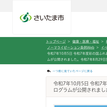
メインメニューへ移動
フッターへ移動します
メインメニューをスキップして本文へ移動
トップページ
>
健康・医療・福祉
>
ノーマライゼーション条例Web
>
イ
令和7年10月5日 令和7年度彩の国ふ
ムが公開されました。令和7年8月29日
ページの本文です。
一つ前に見ていたページに戻る
令和7年10月5日 令和
ログラムが公開されました