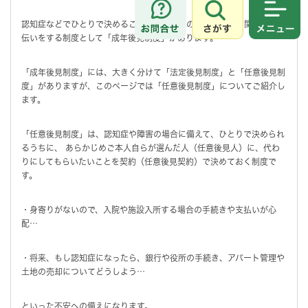
さがす
メニュ
認知症などでひとりで決めることが心配な人の契約や手続に関するお手
伝いをする制度として「成年後見制度」があります。
「成年後見制度」には、大きく分けて「法定後見制度」と「任意後見制
度」がありますが、このページでは「任意後見制度」についてご紹介し
ます。
「任意後見制度」は、認知症や障害の場合に備えて、ひとりで決められ
るうちに、 あらかじめご本人自らが選んだ人（任意後見人）に、代わ
りにしてもらいたいことを契約（任意後見契約）で決めておく制度で
す。
・身寄りがないので、入院や施設入所する場合の手続きや支払いが心
配…
・将来、もし認知症になったら、銀行や役所の手続き、アパート管理や
土地の売却についてどうしよう…
といった不安への備えになります。