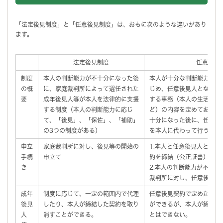
「法定後見制度」と「任意後見制度」は、おもに次のような違いがあり
ます。
法定後見制度
任意後見
制度
本人の判断能力が不十分になった後
本人が十分な判断能力を有
の概
に、家庭裁判所によって選任された
じめ、任意後見人となる方
要
成年後見人等が本人を法律的に支援
する事務（本人の生活、療
する制度（本人の判断能力に応じ
ど）の内容を定めておき、
て、「後見」、「保佐」、「補助」
十分になった後に、任意後
の3つの制度がある）
を本人に代わって行う制度
申立
家庭裁判所に対し、後見等の開始の
1.本人と任意後見人とな
手続
申立て
約を締結（公正証書）
き
2.本人の判断能力が不十
裁判所に対し、任意後見監
成年
制度に応じて、一定の範囲内で代理
任意後見契約で定めた範囲
後見
したり、本人が締結した契約を取り
ができるが、本人が締結し
人
消すことができる。
とはできない。