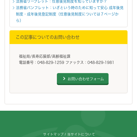
法務省リーフレット：任意後見制度を知っていますか？
法務省パンフレット：いざという時のために知って安心 成年後見
制度・成年後見登記制度（任意後見制度については７ページか
ら）
この記事についてのお問い合わせ
福祉局/長寿応援部/高齢福祉課
電話番号：048-829-1259 ファックス：048-829-1981
お問い合わせフォーム
フッターです。
サイトマップ
当サイトについて