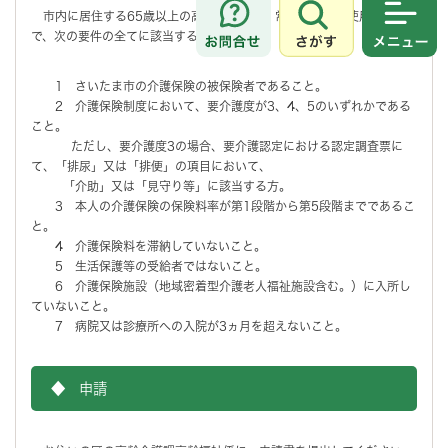
市内に居住する65歳以上の高齢者のうち、常時おむつを使用する方
さがす
メニュ
で、次の要件の全てに該当する方
1 さいたま市の介護保険の被保険者であること。
2 介護保険制度において、要介護度が3、4、5のいずれかである
こと。
ただし、要介護度3の場合、要介護認定における認定調査票に
て、「排尿」又は「排便」の項目において、
「介助」又は「見守り等」に該当する方。
3 本人の介護保険の保険料率が第1段階から第5段階までであるこ
と。
4 介護保険料を滞納していないこと。
5 生活保護等の受給者ではないこと。
6 介護保険施設（地域密着型介護老人福祉施設含む。）に入所し
ていないこと。
7 病院又は診療所への入院が3ヵ月を超えないこと。
◆ 申請