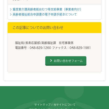
重度要介護高齢者紙おむつ等支給事業（事業者向け）
高齢者福祉総合申請書の電子申請手続きについて
この記事についてのお問い合わせ
福祉局/長寿応援部/高齢福祉課 在宅事業係
電話番号：048-829-1260 ファックス：048-829-1981
お問い合わせフォーム
フッターです。
サイトマップ
当サイトについて