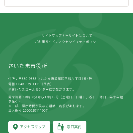
フッターです。
サイトマップ
当サイトについて
ご利用ガイド
アクセシビリティポリシー
さいたま市役所
住所：〒330-9588 さいたま市浦和区常盤六丁目4番4号
電話：048-829-1111（代表）
※さいたまコールセンターにつながります。
開庁時間：8時30分から17時15分（土曜日、日曜日、祝日、休日、年末年始
を除く）
※一部、開庁時間が異なる組織、施設があります。
法人番号 2000020111007
アクセスマップ
窓口案内