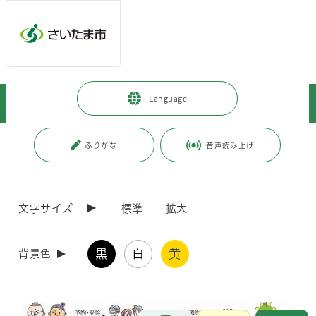
メインメニューへ移動
フッターへ移動します
メインメニューをスキップして本文へ移動
トップページ
>
健康・医療・福祉
>
福祉・介護
>
高齢の方
>
Language
高齢福祉
>
高齢者福祉サービス
>
もの忘れ検診を受診しましょう
ページの本文です。
更新日付：2026年8月5日 / ページ番号：C048421
ふりがな
音声読み上げ
もの忘れ検診を受診しましょう
文字サイズ
標準
拡大
さいたま市では、認知症の早期発見、早期診断を推進し、認知症の重度
化の抑制や治療可能な認知症への確実な対応を目的として、「もの忘れ
検診」を実施しています。
黒
白
黄
背景色
お問合せ
メインメニューです。