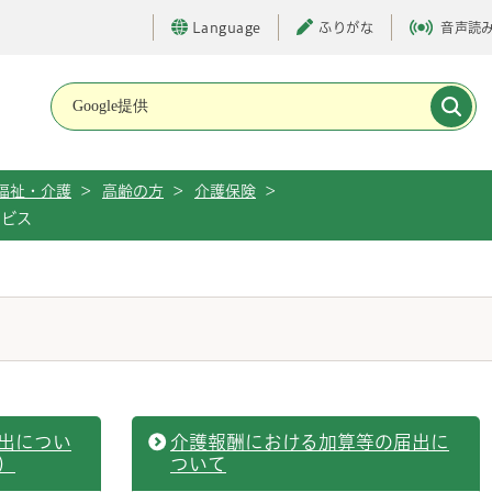
Language
ふりがな
音声読
メインメニューです。
福祉・介護
>
高齢の方
>
介護保険
>
ービス
出につい
介護報酬における加算等の届出に
）
ついて