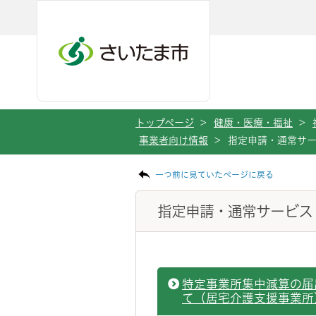
ページの本文です。
メインメニューへ移動
フッターへ移動します
メインメニューをスキップして本文へ移動
トップページ
>
健康・医療・福祉
>
事業者向け情報
>
指定申請・通常サ
一つ前に見ていたページに戻る
指定申請・通常サービス
特定事業所集中減算の届
て（居宅介護支援事業所