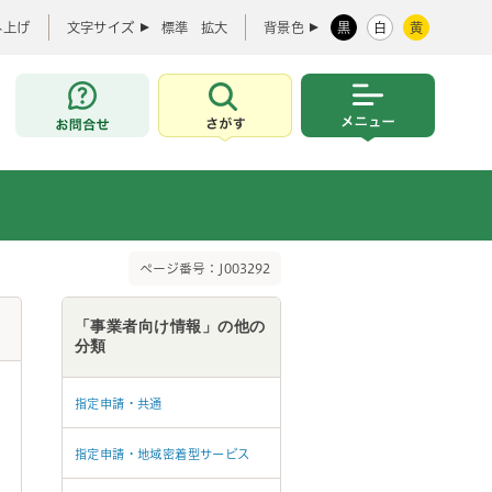
み上げ
文字サイズ
標準
拡大
背景色
黒
白
黄
お問合せ
さがす
メニュー
ページ番号：J003292
「事業者向け情報」の他の
分類
指定申請・共通
指定申請・地域密着型サービス