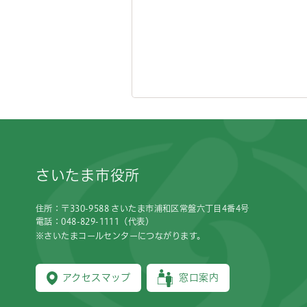
フッターです。
さいたま市役所
住所：〒330-9588 さいたま市浦和区常盤六丁目4番4号
電話：048-829-1111（代表）
※さいたまコールセンターにつながります。
アクセスマップ
窓口案内