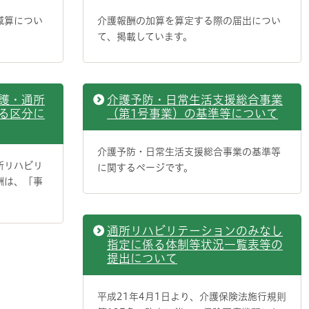
減算につい
介護報酬の加算を算定する際の届出につい
て、掲載しています。
護・通所
介護予防・日常生活支援総合事業
る区分に
（第1号事業）の基準等について
介護予防・日常生活支援総合事業の基準等
所リハビリ
に関するページです。
酬は、「事
通所リハビリテーションのみなし
指定に係る体制等状況一覧表等の
提出について
平成21年4月1日より、介護保険法施行規則