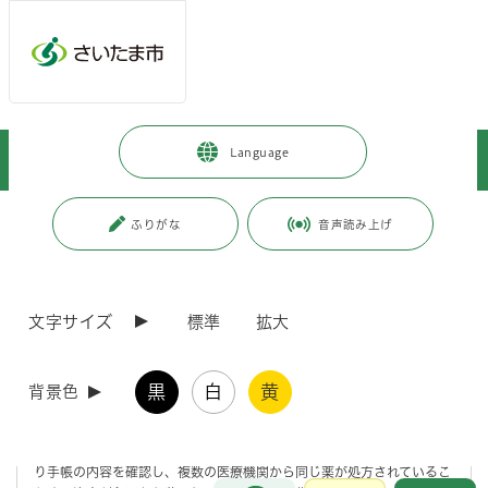
メインメニューへ移動
フッターへ移動します
メインメニューをスキップして本文へ移動
トップページ
>
健康・医療・福祉
>
食品・衛生
>
薬事衛生
>
Language
市民向け
>
かかりつけ薬局・薬剤師を持っていますか
ページの本文です。
更新日付：2024年1月26日 / ページ番号：C061824
ふりがな
音声読み上げ
かかりつけ薬局・薬剤師を持っていますか
文字サイズ
標準
拡大
かかりつけ薬局を持っていますか
黒
白
黄
背景色
薬局は、薬剤師が処方箋に基いて調剤する（お薬の説明をして手渡しす
る）場所のことです。
かかりつけ薬局（お薬をもらう薬局）をひとつに決めておくと、おくす
り手帳の内容を確認し、複数の医療機関から同じ薬が処方されているこ
お問合せ
メインメニューです。