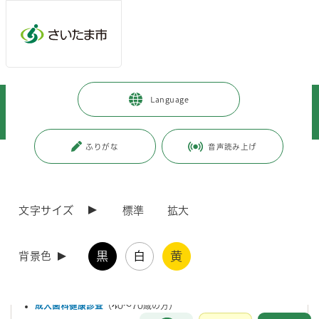
メインメニューへ移動
フッターへ移動します
メインメニューをスキップして本文へ移動
トップページ
>
健康・医療・福祉
>
健康・医療
>
Language
健康に関すること
>
歯科口腔に関する情報
>
成人の歯科健康診査について
ふりがな
音声読み上げ
ページの本文です。
更新日付：2026年8月10日 / ページ番号：C100184
成人の歯科健康診査について
文字サイズ
標準
拡大
さいたま市で成人の方むけに実施している歯科健康診査は、次の3種類
となります。
黒
白
黄
背景色
お口の現状を知るために、定期的に健診を受診しましょう。
なお、実施期間は当該年度の3月31日までです。
成人歯科健康診査
（40～70歳の方）
お問合せ
メインメニューです。