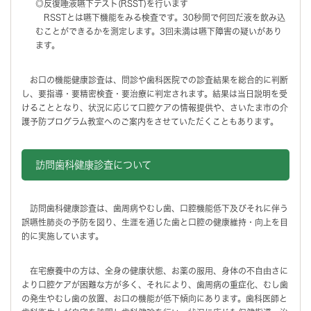
◎反復唾液嚥下テスト(RSST)を行います
RSSTとは嚥下機能をみる検査です。30秒間で何回だ液を飲み込
むことができるかを測定します。3回未満は嚥下障害の疑いがあり
ます。
お口の機能健康診査は、問診や歯科医院での診査結果を総合的に判断
し、要指導・要精密検査・要治療に判定されます。結果は当日説明を受
けることとなり、状況に応じて口腔ケアの情報提供や、さいたま市の介
護予防プログラム教室へのご案内をさせていただくこともあります。
訪問歯科健康診査について
訪問歯科健康診査は、歯周病やむし歯、口腔機能低下及びそれに伴う
誤嚥性肺炎の予防を図り、生涯を通じた歯と口腔の健康維持・向上を目
的に実施しています。
在宅療養中の方は、全身の健康状態、お薬の服用、身体の不自由さに
より口腔ケアが困難な方が多く、それにより、歯周病の重症化、むし歯
の発生やむし歯の放置、お口の機能が低下傾向にあります。歯科医師と