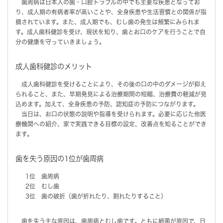
歯周病は日本人の歯・口腔トラブルの中でも主要な疾患となってお
り、成人期の有病者率が高いことや、全身疾患や生活習慣との関係が指
摘されています。また、成人期でも、むし歯の発生は頻繁にみられま
す。成人歯科健診を受け、現状を知り、歯とお口のケアを行うことで自
分の健康を守っていきましょう。
成人歯科健診のメリット
成人歯科健診を受けることにより、その後の口の中のダメージが抑え
られること、また、早期発見による治療期間の短縮、治療費の軽減が見
込めます。加えて、全身疾患の予防、認知症の予防につながります。
当日は、お口の状態の説明や指導を受けられます。必要に応じた他医
療機関への紹介、家で実践できる目標の設定、改善点を知ることができ
ます。
歯を失う原因の1位が歯周病
1位 歯周病
2位 むし歯
3位 歯の破折（歯が折れたり、割れたりすること）
歯を失う主な原因は、歯周病とむし歯です。ともに細菌が原因で、日