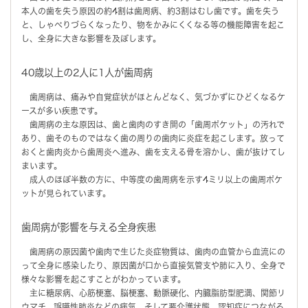
本人の歯を失う原因の約4割は歯周病、約3割はむし歯です。歯を失う
と、しゃべりづらくなったり、物をかみにくくなる等の機能障害を起こ
し、全身に大きな影響を及ぼします。
40歳以上の2人に1人が歯周病
歯周病は、痛みや自覚症状がほとんどなく、気づかずにひどくなるケ
ースが多い疾患です。
歯周病の主な原因は、歯と歯肉のすき間の「歯周ポケット」の汚れで
あり、歯そのものではなく歯の周りの歯肉に炎症を起こします。放って
おくと歯肉炎から歯周炎へ進み、歯を支える骨を溶かし、歯が抜けてし
まいます。
成人のほぼ半数の方に、中等度の歯周病を示す4ミリ以上の歯周ポケ
ットが見られています。
歯周病が影響を与える全身疾患
歯周病の原因菌や歯肉で生じた炎症物質は、歯肉の血管から血流にの
って全身に感染したり、原因菌が口から直接気管支や肺に入り、全身で
様々な影響を起こすことがわかっています。
主に糖尿病、心筋梗塞、脳梗塞、動脈硬化、内臓脂肪型肥満、関節リ
ウマチ、誤嚥性肺炎などの病気、そして要介護状態、認知症につながる