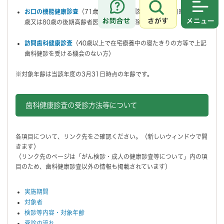
お口の機能健康診査
（71歳以上の方：当該年度の4月1日時点で75
さがす
メニュ
歳又は80歳の後期高齢者医療被保険者は除く）
訪問歯科健康診査
（40歳以上で在宅療養中の寝たきりの方等で上記
歯科健診を受ける機会のない方）
※対象年齢は当該年度の3月31日時点の年齢です。
歯科健康診査の受診方法等について
各項目について、リンク先をご確認ください。（新しいウィンドウで開
きます）
（リンク先のページは「がん検診・成人の健康診査等について」内の項
目のため、歯科健康診査以外の情報も掲載されています）
実施期間
対象者
検診等内容・対象年齢
受診の流れ