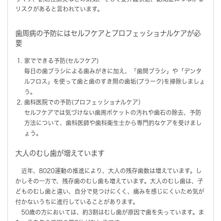
リスクがあると言われています。
歯周病の予防にはセルフケアとプロフェッショナルケアが必
要
家でできる予防(セルフケア)
毎日の歯ブラシによる歯みがきに加え、「歯間ブラシ」や「デンタ
ルフロス」を使って歯と歯のすき間の歯垢(プラーク)を掃除しましょ
う。
歯科医院での予防(プロフェッショナルケア）
セルフケアでは気づけない歯周ポケットの汚れや歯石の除去、予防
方法について、歯科医師や歯科衛生士から専門的なケアを受けまし
ょう。
大人のむし歯が増えています
近年、8020運動の推進により、大人の残存歯数は増えています。し
かしその一方で、残存歯のむし歯も増えています。大人のむし歯は、子
どものむし歯と違い、自分で見つけにくく、痛みを感じにくいため気が
付かないうちに進行していることがあります。
50歳の方においては、約3割はむし歯が原因で歯を失っています。ま