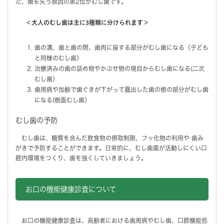
た、歯を失う原因の第2位がむし歯です。
＜大人のむし歯は主に3種類に分けられます＞
歯の溝、歯と歯の間、歯肉に接する部分がむし歯になる（子ども
と同様のむし歯）
治療済みの歯の詰め物やかぶせ物の境目からむし歯になる(二次
むし歯）
歯周病や加齢で歯ぐきが下がって露出した歯の根の部分がむし歯
になる(根面むし歯）
むし歯の予防
むし歯は、糖質を含んだ飲食物の摂取制限、フッ化物の利用や 歯み
がきで予防することができます。日常的に、むし歯菌が活動しにくい口
腔内環境をつくり、歯を強くしていきましょう。
お口の機能健康診査について
お口の機能健康診査は、高齢者における歯周病やむし歯、口腔機能低