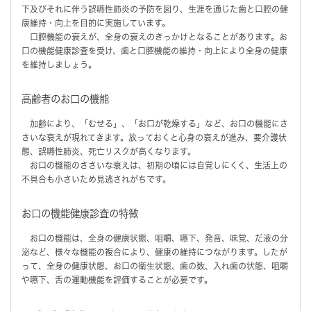
下及びそれに伴う誤嚥性肺炎の予防を図り、生涯を通じた歯と口腔の健
康維持・向上を目的に実施しています。
口腔機能の衰えが、全身の衰えのきっかけとなることがあります。お
口の機能健康診査を受け、歯と口腔機能の維持・向上により全身の健康
を維持しましょう。
高齢者のお口の機能
加齢により、「むせる」、「お口が乾燥する」など、お口の機能にさ
さいな衰えが現れてきます。放っておくと心身の衰えが進み、要介護状
態、誤嚥性肺炎、死亡リスクが高くなります。
お口の機能のささいな衰えは、初期の頃には自覚しにくく、生活上の
不具合も小さいため見逃されがちです。
お口の機能健康診査の特徴
お口の機能は、全身の健康状態、咀嚼、嚥下、発音、味覚、だ液の分
泌など、様々な機能の複合により、健康の維持につながります。したが
って、全身の健康状態、お口の衛生状態、歯の数、入れ歯の状態、咀嚼
や嚥下、舌の運動機能を評価することが必要です。