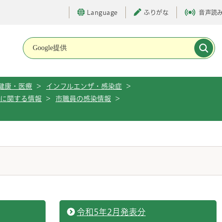
Language
ふりがな
音声読
メインメニューです。
健康・医療
>
インフルエンザ・感染症
>
に関する情報
>
市職員の感染情報
>
令和5年2月発表分