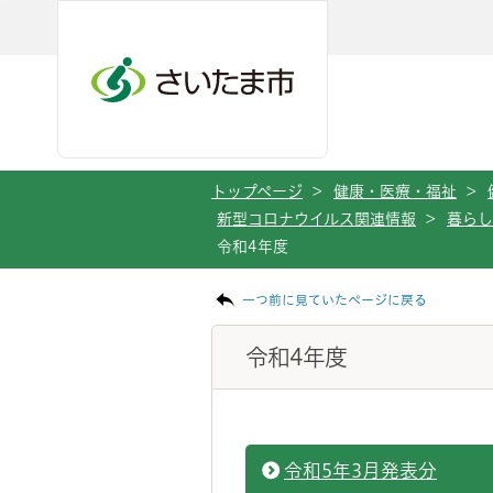
ページの本文です。
メインメニューへ移動
フッターへ移動します
メインメニューをスキップして本文へ移動
トップページ
>
健康・医療・福祉
>
新型コロナウイルス関連情報
>
暮らし
令和4年度
一つ前に見ていたページに戻る
令和4年度
令和5年3月発表分