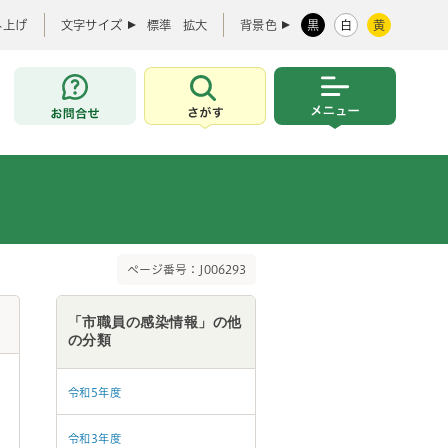
み上げ
文字サイズ
標準
拡大
背景色
黒
白
黄
お問合せ
さがす
メニュー
ページ番号：J006293
「市職員の感染情報」の他
の分類
令和5年度
令和3年度