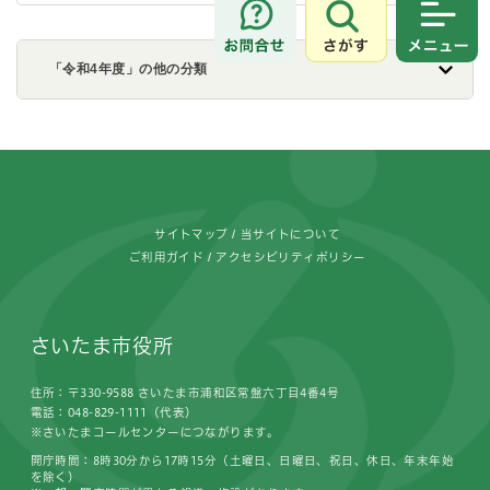
さがす
メニュ
「令和4年度」の他の分類
フッターです。
サイトマップ
当サイトについて
ご利用ガイド
アクセシビリティポリシー
さいたま市役所
住所：〒330-9588 さいたま市浦和区常盤六丁目4番4号
電話：048-829-1111（代表）
※さいたまコールセンターにつながります。
開庁時間：8時30分から17時15分（土曜日、日曜日、祝日、休日、年末年始
を除く）