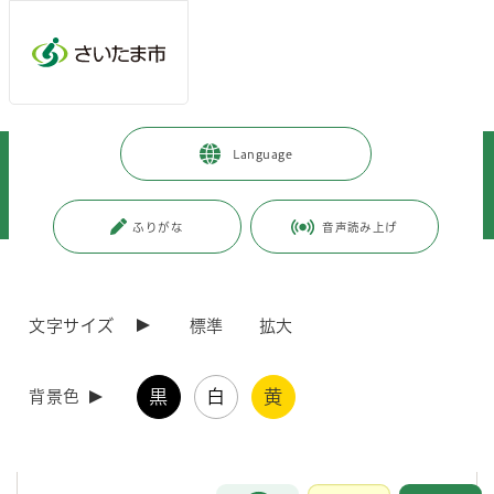
ページの本文です。
メインメニューへ移動
フッターへ移動します
メインメニューをスキップして本文へ移動
トップページ
>
健康・医療・福祉
>
健康・医療
>
Language
インフルエンザ・感染症
>
新型コロナウイルス関連情報
>
暮らしに関する情報
>
市職員の感染情報
>
令和4年度
>
令和5年3月発表分
ふりがな
音声読み上げ
ページ番号：J006305
令和5年3月発表分
文字サイズ
標準
拡大
黒
白
黄
背景色
（3月17日）教職員等の新型コロナウイルス感染につい
て
お問合せ
メインメニューです。