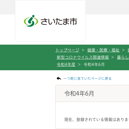
ページの本文です。
メインメニューへ移動
フッターへ移動します
メインメニューをスキップして本文へ移動
トップページ
>
健康・医療・福祉
>
新型コロナウイルス関連情報
>
暮らし
令和4年度
>
令和4年6月
一つ前に見ていたページに戻る
令和4年6月
現在、登録されている情報はありま