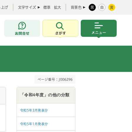
み上げ
文字サイズ
標準
拡大
背景色
黒
白
黄
お問合せ
さがす
メニュー
ページ番号：J006296
「令和4年度」の他の分類
令和5年3月発表分
令和5年1月発表分