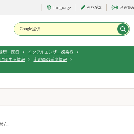
Language
ふりがな
音声読
メインメニューです。
健康・医療
>
インフルエンザ・感染症
>
に関する情報
>
市職員の感染情報
>
せん。