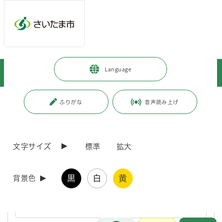
ページの本文です。
メインメニューへ移動
フッターへ移動します
メインメニューをスキップして本文へ移動
トップページ
>
健康・医療・福祉
>
健康・医療
>
Language
インフルエンザ・感染症
>
感染症予防
>
普及啓発
ページ番号：J007486
ふりがな
音声読み上げ
普及啓発
文字サイズ
標準
拡大
令和8年度 感染症対策普及啓発事業「図書館キャンペー
ン」を実施します！
黒
白
黄
背景色
性感染症に関する正しい知識やその予防等について、広く市民の皆
様に知っていただくために「図書館キャンペーン」を実施します。
お問合せ
メインメニューです。