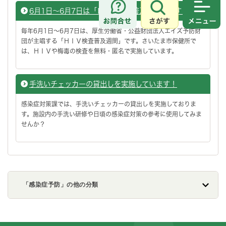
6月1日～6月7日は「ＨＩＶ検査普及週間」です！
さがす
メニュ
毎年6月1日～6月7日は、厚生労働省・公益財団法人エイズ予防財
団が主唱する「ＨＩＶ検査普及週間」です。さいたま市保健所で
は、ＨＩＶや梅毒の検査を無料・匿名で実施しています。
手洗いチェッカーの貸出しを実施しています！
感染症対策課では、手洗いチェッカーの貸出しを実施しておりま
す。施設内の手洗い研修や日頃の感染症対策の参考に使用してみま
せんか？
「感染症予防」の他の分類
フッターです。