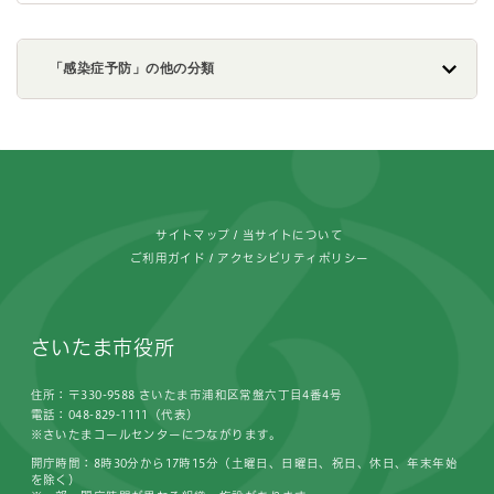
「感染症予防」の他の分類
フッターです。
サイトマップ
当サイトについて
ご利用ガイド
アクセシビリティポリシー
さいたま市役所
住所：〒330-9588 さいたま市浦和区常盤六丁目4番4号
電話：048-829-1111（代表）
※さいたまコールセンターにつながります。
開庁時間：8時30分から17時15分（土曜日、日曜日、祝日、休日、年末年始
を除く）