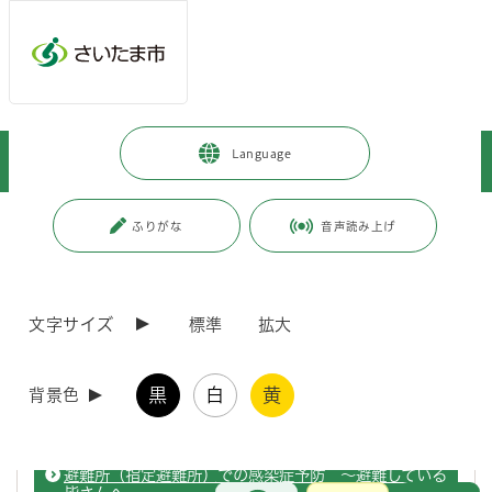
ページの本文です。
メインメニューへ移動
フッターへ移動します
メインメニューをスキップして本文へ移動
トップページ
>
健康・医療・福祉
>
健康・医療
>
Language
インフルエンザ・感染症
>
感染症予防
>
避難所の感染症予防
ページ番号：J000692
ふりがな
音声読み上げ
避難所の感染症予防
文字サイズ
標準
拡大
避難所（指定避難所）での感染症予防
黒
白
黄
背景色
避難場所での感染症の予防方法について掲載しています。
避難所（指定避難所）での感染症予防 ～避難している
お問合せ
メインメニューです。