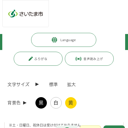
メインメニューへ移動
フッターへ移動します
メインメニューをスキップして本文へ移動
トップページ
>
暮らし・手続き
>
住まい・暮らし・相談
>
Language
消費・生活相談
>
法律・行政
>
市民相談
ページの本文です。
更新日付：2026年6月3日 / ページ番号：C001597
ふりがな
音声読み上げ
市民相談
文字サイズ
標準
拡大
各区役所では、弁護士による法律相談など、さまざまな相談に無料で応
じています。
予約制相談の受付期間は、相談日の40日前から7開庁日前までです。
黒
白
黄
ただし、7開庁日前を過ぎても、予約状況等によりご案内できる場合が
背景色
あります。
詳しくは、「市民相談日程表」をご覧になるか、各区役所くらし応援室
へお問い合わせください。
※土・日曜日、祝休日は受け付けておりません。
お問合せ
メインメニューです。