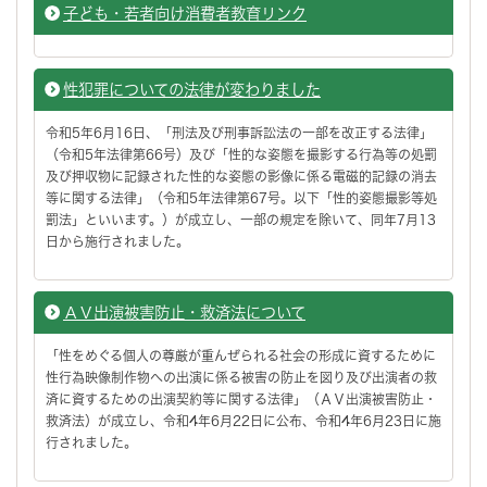
子ども・若者向け消費者教育リンク
性犯罪についての法律が変わりました
令和5年6月16日、「刑法及び刑事訴訟法の一部を改正する法律」
（令和5年法律第66号）及び「性的な姿態を撮影する行為等の処罰
及び押収物に記録された性的な姿態の影像に係る電磁的記録の消去
等に関する法律」（令和5年法律第67号。以下「性的姿態撮影等処
罰法」といいます。）が成立し、一部の規定を除いて、同年7月13
日から施行されました。
ＡＶ出演被害防止・救済法について
「性をめぐる個人の尊厳が重んぜられる社会の形成に資するために
性行為映像制作物への出演に係る被害の防止を図り及び出演者の救
済に資するための出演契約等に関する法律」（ＡＶ出演被害防止・
救済法）が成立し、令和4年6月22日に公布、令和4年6月23日に施
行されました。