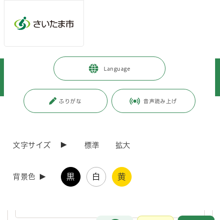
ページの本文です。
メインメニューへ移動
フッターへ移動します
メインメニューをスキップして本文へ移動
トップページ
>
暮らし・手続き
>
住まい・暮らし・相談
>
Language
消費・生活相談
>
消費生活総合センター
>
消費生活相談
>
若者のページ
ふりがな
音声読み上げ
ページ番号：J000640
若者のページ
文字サイズ
標準
拡大
マルチ商法
黒
白
黄
背景色
マルチ商法代表例：健康食品、化粧品、浄水器など事例「いい仕事
がある」と、先輩に誘われてネットワークの説明会に行ったら。
お問合せ
メインメニューです。