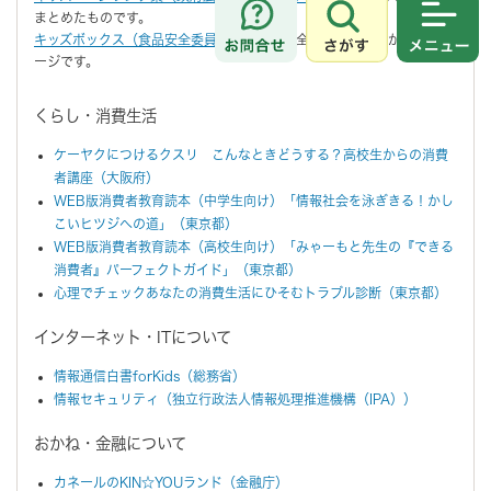
まとめたものです。
さがす
メニュ
キッズボックス（食品安全委員会）
食品の安全に関する勉強ができるペ
ージです。
くらし・消費生活
ケーヤクにつけるクスリ こんなときどうする？高校生からの消費
者講座（大阪府）
WEB版消費者教育読本（中学生向け）「情報社会を泳ぎきる！かし
こいヒツジへの道」（東京都）
WEB版消費者教育読本（高校生向け）「みゃーもと先生の『できる
消費者』パーフェクトガイド」（東京都）
心理でチェックあなたの消費生活にひそむトラブル診断（東京都）
インターネット・ITについて
情報通信白書forKids（総務省）
情報セキュリティ（独立行政法人情報処理推進機構（IPA））
おかね・金融について
カネールのKIN☆YOUランド（金融庁）