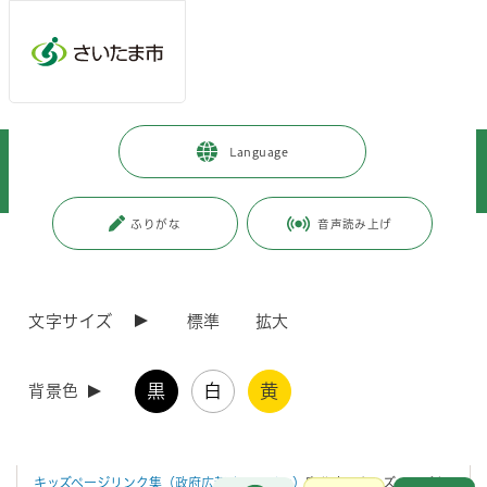
メインメニューへ移動
フッターへ移動します
メインメニューをスキップして本文へ移動
トップページ
>
暮らし・手続き
>
住まい・暮らし・相談
>
Language
消費・生活相談
>
消費生活総合センター
>
消費者教育
>
子ども・若者向け消費者教育リンク
ふりがな
音声読み上げ
ページの本文です。
更新日付：2026年4月13日 / ページ番号：C010089
子ども・若者向け消費者教育リンク
文字サイズ
標準
拡大
子ども・若者向けの消費者教育リンクを掲載しています。
黒
白
黄
背景色
消費者教育リンク集
キッズページリンク集（政府広報オンライン）
官公庁のキッズページを
お問合せ
メインメニューです。