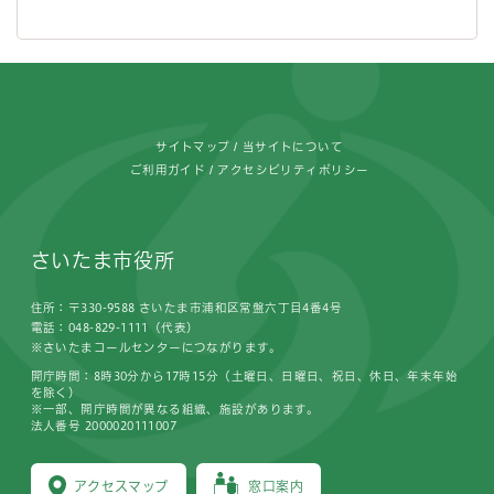
フッターです。
サイトマップ
当サイトについて
ご利用ガイド
アクセシビリティポリシー
さいたま市役所
住所：〒330-9588 さいたま市浦和区常盤六丁目4番4号
電話：048-829-1111（代表）
※さいたまコールセンターにつながります。
開庁時間：8時30分から17時15分（土曜日、日曜日、祝日、休日、年末年始
を除く）
※一部、開庁時間が異なる組織、施設があります。
法人番号 2000020111007
アクセスマップ
窓口案内