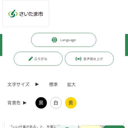
メインメニューへ移動
フッターへ移動します
メインメニューをスキップして本文へ移動
トップページ
>
暮らし・手続き
>
住まい・暮らし・相談
>
Language
消費・生活相談
>
消費生活総合センター
>
消費生活相談
>
悪質商法
>
マルチ商法
ふりがな
音声読み上げ
ページの本文です。
更新日付：2023年11月15日 / ページ番号：C010085
マルチ商法
文字サイズ
標準
拡大
代表例：投資用ＤＶＤ、健康食品、化粧品、浄水器など
黒
白
黄
背景色
事例
「いい仕事がある」と、先輩に誘われてネットワークの説明会に行っ
お問合せ
メインメニューです。