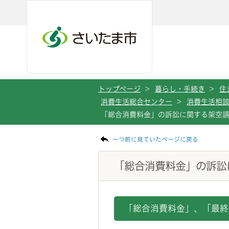
メインメニューへ移動
フッターへ移動します
メインメニューをスキップして本文へ移動
トップページ
>
暮らし・手続き
>
住
消費生活総合センター
>
消費生活相
「総合消費料金」の訴訟に関する架空
ページの本文です。
一つ前に見ていたページに戻る
「総合消費料金」の訴訟
「総合消費料金」、「最