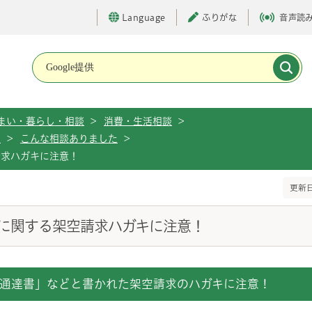
Language
ふりがな
音声読
メインメニューです。
まい・暮らし・相談
>
消費・生活相談
>
談
>
こんな相談ありました
>
請求ハガキに注意！
更新日
に関する架空請求ハガキに注意！
終通達書」などと書かれた架空請求のハガキに注意！