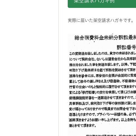
架空請求ハガキ例
実際に届いた架空請求ハガキです。