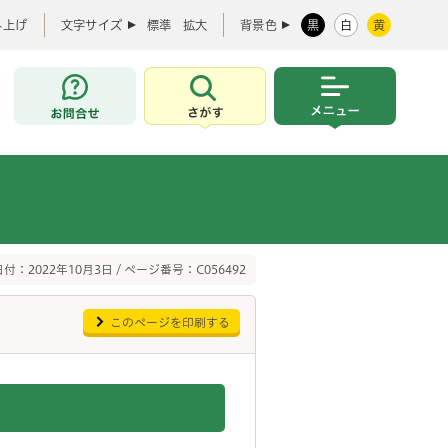
み上げ
文字サイズ
標準
拡大
背景色
黒
白
黄
お問合せ
さがす
メニュー
付：2022年10月3日 / ページ番号：C056492
このページを印刷する