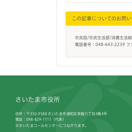
この記事についてのお問い
市民局/市民生活部/消費生
電話番号：048-643-2239 フ
フッターです。
さいたま市役所
住所：〒330-9588 さいたま市浦和区常盤六丁目4番4号
電話：048-829-1111（代表）
※さいたまコールセンターにつながります。