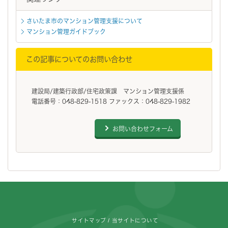
さいたま市のマンション管理支援について
マンション管理ガイドブック
この記事についてのお問い合わせ
建設局/建築行政部/住宅政策課 マンション管理支援係
電話番号：048-829-1518 ファックス：048-829-1982
お問い合わせフォーム
フッターです。
サイトマップ
当サイトについて