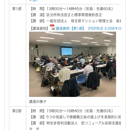
第1部
【時 間】13時00分～14時45分（定員：先着60名）
【講 演】区分所有法改正と標準管理規約改正
【講 師】一般社団法人 埼玉県マンション管理士会 坂井 史
【講演資料】
講演資料【第1部】（PDF形式 2,556キロバイ
講演の様子
第2部
【時 間】15時00分～16時40分（定員：先着60名）
【講 演】5つの見直しで修繕積立金の値上げを長期的に抑制す
【講 師】特定非営利活動法人 匠リニューアル技術支援協会 
次 氏