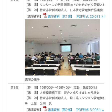
【講 演】マンションの居住価値向上のための自立管理とビジョ
【講 師】特定非営利活動法人 日本住宅管理組合協議会 会長
【講演資料】
講演資料【第1部】（PDF形式 20,071キロバ
講演の様子
第2部
【時 間】15時00分～16時40分（定員：先着60名）
【講 演】大規模修繕工事 談合と成りすましを見抜け
【講 師】特定非営利活動法人 埼玉県マンション管理組合ネッ
事 土屋 公司 氏
【講演資料】
講演資料【第2部】（PDF形式 3,006キロバイ