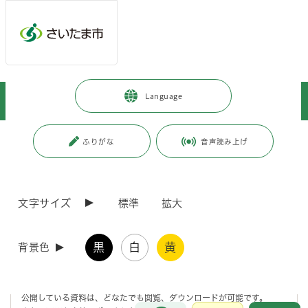
メインメニューへ移動
フッターへ移動します
メインメニューをスキップして本文へ移動
トップページ
>
暮らし・手続き
>
住まい・暮らし・相談
>
Language
住まい・住居
>
分譲マンション
>
マンション管理基礎セミナー
ページの本文です。
更新日付：2026年8月3日 / ページ番号：C075010
ふりがな
音声読み上げ
マンション管理基礎セミナー
文字サイズ
標準
拡大
お知らせ
黒
白
黄
背景色
さいたま市では、埼玉県マンション居住支援ネットワーク事業の一環と
して、過去のセミナー資料等、日頃のマンション管理に役立つ情報の公
開を行っています。
公開している資料は、どなたでも閲覧、ダウンロードが可能です。
お問合せ
メインメニューです。