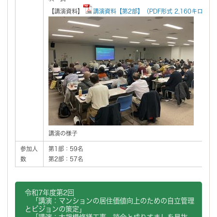
【講演資料】
講演資料【第2部】（PDF形式 2,160キロバイ
講演の様子
参加人
第1部：59名
数
第2部：57名
令和7年度第2回
「講演：マンションの居住価値向上のための自立管理
とビジョンの策定」