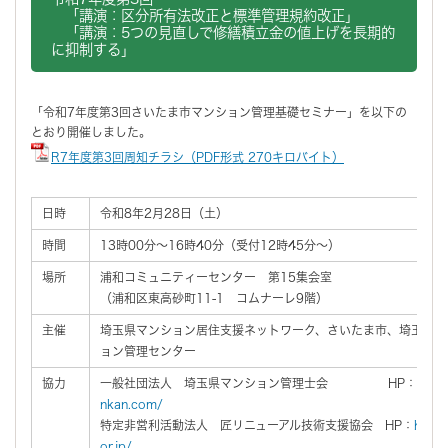
「講演：区分所有法改正と標準管理規約改正」
「講演：5つの見直しで修繕積立金の値上げを長期的
に抑制する」
「令和7年度第3回さいたま市マンション管理基礎セミナー」を以下の
とおり開催しました。
R7年度第3回周知チラシ（PDF形式 270キロバイト）
日時
令和8年2月28日（土）
時間
13時00分～16時40分（受付12時45分～）
場所
浦和コミュニティーセンター 第15集会室
（浦和区東高砂町11-1 コムナーレ9階）
主催
埼玉県マンション居住支援ネットワーク、さいたま市、埼玉県、
ョン管理センター
協力
一般社団法人 埼玉県マンション管理士会 HP：
http
nkan.com/
特定非営利活動法人 匠リニューアル技術支援協会 HP：
http:
or.jp/