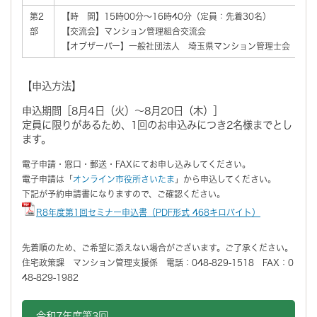
第2
【時 間】15時00分～16時40分（定員：先着30名）
部
【交流会】マンション管理組合交流会
【オブザーバー】一般社団法人 埼玉県マンション管理士会
【申込方法】
申込期間［8月4日（火）～8月20日（木）］
定員に限りがあるため、1回のお申込みにつき2名様までとし
ます。
電子申請・窓口・郵送・FAXにてお申し込みしてください。
電子申請は「
オンライン市役所さいたま
」から申込してください。
下記が予約申請書になりますので、ご確認ください。
R8年度第1回セミナー申込書（PDF形式 468キロバイト）
先着順のため、ご希望に添えない場合がございます。ご了承ください。
住宅政策課 マンション管理支援係 電話：048-829-1518 FAX：0
48-829-1982
令和7年度第3回