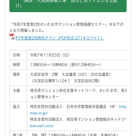
「講演：大規模修繕工事 談合と成りすましを見抜
け」
「令和7年度第2回さいたま市マンション管理基礎セミナー」を以下の
とおり開催しました。
R7年度第2回周知チラシ（PDF形式 271キロバイト）
日時
令和7年11月23日（日）
時間
13時00分～16時40分（受付12時45分～）
場所
大宮区役所 2階 大会議室（201・202会議室）
（大宮区吉敷町1-124-1 大宮区役所2階）
主催
埼玉県マンション居住支援ネットワーク、さいたま市、埼玉県、
ョン管理センター
協力
特定非営利活動法人 日本住宅管理組合協議会 HP：
http://w
miai.or.jp/
特定非営利活動法人 埼玉県マンション管理組合ネットワーク H
kan-net.com/
第1部
【時 間】13時00分～14時45分（定員：先着60名）