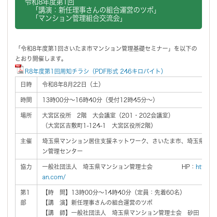
令和8年度第1回
「講演：新任理事さんの組合運営のツボ」
「マンション管理組合交流会」
「令和8年度第1回さいたま市マンション管理基礎セミナー」を以下の
とおり開催します。
R8年度第1回周知チラシ（PDF形式 246キロバイト）
日時
令和8年8月22日（土）
時間
13時00分～16時40分（受付12時45分～）
場所
大宮区役所 2階 大会議室（201・202会議室）
（大宮区吉敷町1-124-1 大宮区役所2階）
主催
埼玉県マンション居住支援ネットワーク、さいたま市、埼玉県、公
ン管理センター
協力
一般社団法人 埼玉県マンション管理士会 HP：
http:/
an.com/
第1
【時 間】13時00分～14時40分（定員：先着60名）
部
【講 演】新任理事さんの組合運営のツボ
【講 師】一般社団法人 埼玉県マンション管理士会 砂田 康宏