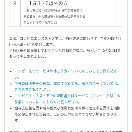
・上記1・2以外の方
6月
3
（個人市民税・県民税を納付書や口座振替で
納める方、個人市民税・県民税が公的年金から
差し引かれている方など）
なお、コンビニエンスストアでは、納付方法に関わらず、令和8年6月1
0日(水曜日)から交付します。
※各区役所に設置しておりました自動交付機は、令和元年12月28日を
もって廃止されました。
コンビニ交付サービスの休止予定についてはこちらをご覧くださ
い。
市税の証明書等の種類、取得できる場所、請求方法等については、
こちらをご覧ください。
コンビニエンスストアでの証明書交付サービス（コンビニ交付）の
詳細については、こちらをご覧ください。
給与支払報告書や所得税及び復興特別所得税の確定申告書等を期限
後に提出された場合は、上記の日付に交付できない場合がありま
す。