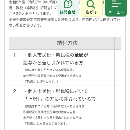
令和8年度（令和7年中の所得）の個人市民税・県民税の証明書（所
得・課税（非課税）証明書）の交付開始日は、納付方法により、次の1
さがす
メニュ
から3のとおりとなります。
※税務署に確定申告書を提出した時期により、申告内容が反映されてい
ない場合があります。
納付方法
1
・個人市民税・県民税の
全額が
5月
給与から差し引かれている方
（給与から差し引かれている税額以外に
納付書や口座振替で納める税額がある場合は
「下記3」に該当します。）
・個人市民税・県民税において
5月
2
「上記1」の方に扶養されている方
（扶養されている方ご自身に収入がある場合や
所得税及び復興特別所得税の確定申告書、
市民税・県民税申告書を提出された方などは、
「下記3」になる場合があります。）