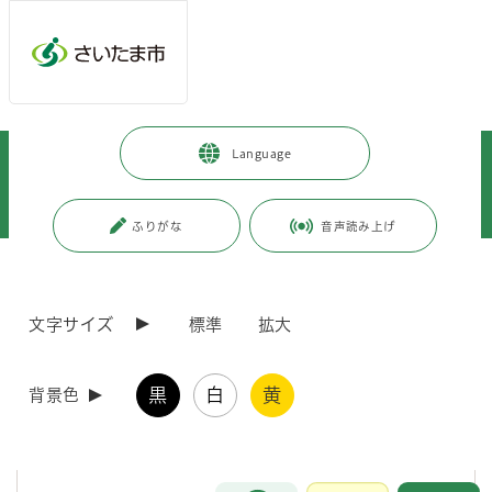
メインメニューへ移動
フッターへ移動します
メインメニューをスキップして本文へ移動
トップページ
>
暮らし・手続き
>
保険・年金・税金
>
税金
>
Language
市税の証明・閲覧
>
令和8年度の個人市民税・県民税の所得・課税（非課税）証明書の交付を開
始します
ふりがな
音声読み上げ
ページの本文です。
更新日付：2026年4月1日 / ページ番号：C013076
令和8年度の個人市民税・県民税の所得・課税（非
文字サイズ
標準
拡大
課税）証明書の交付を開始します
黒
白
黄
背景色
令和8年度の個人市民税・県民税に係る証明書の交付を
開始します
お問合せ
メインメニューです。