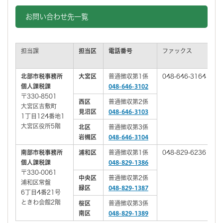
お問い合わせ先一覧
担当課
担当区
電話番号
ファックス
北部市税事務所
大宮区
普通徴収第1係
048-646-3164
個人課税課
048-646-3102
〒330-8501
西区
普通徴収第2係
大宮区吉敷町
見沼区
048-646-3103
1丁目124番地1
大宮区役所5階
北区
普通徴収第3係
岩槻区
048-646-3104
南部市税事務所
浦和区
普通徴収第1係
048-829-6236
個人課税課
048-829-1386
〒330-0061
中央区
普通徴収第2係
浦和区常盤
緑区
048-829-1387
6丁目4番21号
ときわ会館2階
桜区
普通徴収第3係
南区
048-829-1389