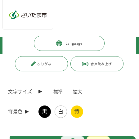
メインメニューへ移動
フッターへ移動します
メインメニューをスキップして本文へ移動
トップページ
>
暮らし・手続き
>
保険・年金・税金
>
国民年金
>
Language
国民年金保険料
>
国民年金保険料の社会保険料控除証明書について
ページの本文です。
更新日付：2026年5月25日 / ページ番号：C037961
ふりがな
音声読み上げ
国民年金保険料の社会保険料控除証明書について
文字サイズ
標準
拡大
国民年金保険料は、所得税及び住民税の申告において
全額が「社会保険
料控除」の対象
です。
本年中に国民年金保険料を納付された方には、日本年金機構から年末調
黒
白
黄
整や確定申告の際に必要な「社会保険料（国民年金保険料）控除証明
背景色
書」が郵送されます。
注意）電子データの控除証明書が送付される方は郵送されません。
お問合せ
メインメニューです。