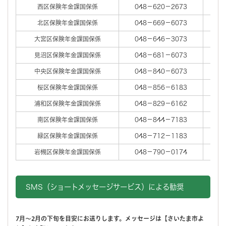
西区保険年金課国保係
048－620－2673
0
北区保険年金課国保係
048－669－6073
0
大宮区保険年金課国保係
048－646－3073
0
見沼区保険年金課国保係
048－681－6073
0
中央区保険年金課国保係
048－840－6073
0
桜区保険年金課国保係
048－856－6183
0
浦和区保険年金課国保係
048－829－6162
0
南区保険年金課国保係
048－844－7183
0
緑区保険年金課国保係
048－712－1183
0
岩槻区保険年金課国保係
048－790－0174
0
SMS（ショートメッセージサービス）による勧奨
7月～2月の下旬を目安にお送りします。
メッセージは【さいたま市よ