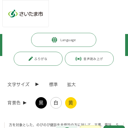
メインメニューへ移動
フッターへ移動します
メインメニューをスキップして本文へ移動
トップページ
>
暮らし・手続き
>
保険・年金・税金
>
Language
国民健康保険
>
のびのび健診（特定健康診査）・特定保健指導
>
のびのび健診（特定健康診査）未受診の方へ受診勧奨を実施しています
ふりがな
音声読み上げ
ページの本文です。
更新日付：2026年7月15日 / ページ番号：C068722
のびのび健診（特定健康診査）未受診の方へ受診
勧奨を実施しています
文字サイズ
標準
拡大
のびのび健診をまだ受診されていない方へ
黒
白
黄
背景色
さいたま市国民健康保険に加入している、年度末年齢40歳から74歳の
方を対象とした、のびのび健診を未受診の方に対して、文書、電話、 S
お問合せ
メインメニューです。