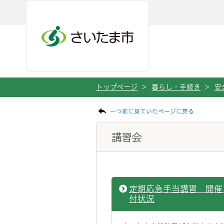
ページの本文です。
メインメニューへ移動
フッターへ移動します
メインメニューをスキップして本文へ移動
トップページ
>
暮らし・手続き
>
安
一つ前に見ていたページに戻る
講習会
定期応急手当講習 開催
付状況