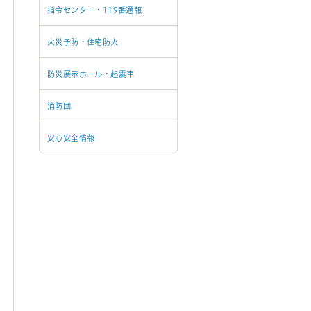
指令センター・119番通報
火災予防・住宅防火
防災展示ホール・起震車
消防団
安心安全情報