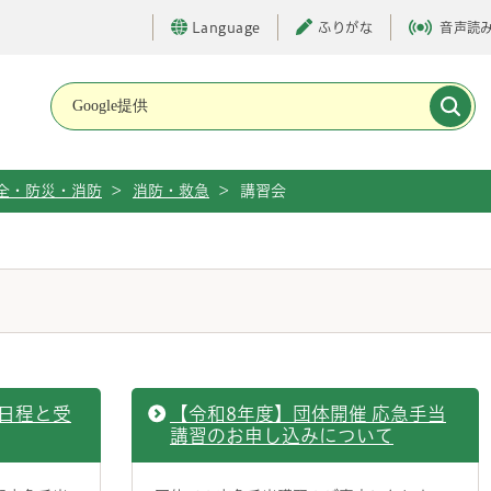
Language
ふりがな
音声読
メインメニューです。
全・防災・消防
>
消防・救急
>
講習会
日程と受
【令和8年度】団体開催 応急手当
講習のお申し込みについて