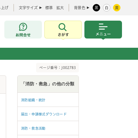
み上げ
文字サイズ
標準
拡大
背景色
黒
白
黄
お問合せ
さがす
メニュー
ページ番号：J002783
「消防・救急」の他の分類
消防組織・統計
届出・申請様式ダウンロード
消防・救急活動