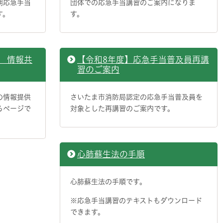
期応急手当
団体での応急手当講習のご案内になりま
す。
す。
 情報共
【令和8年度】応急手当普及員再講
習のご案内
の情報提供
さいたま市消防局認定の応急手当普及員を
るページで
対象とした再講習のご案内です。
心肺蘇生法の手順
心肺蘇生法の手順です。
※応急手当講習のテキストもダウンロード
できます。