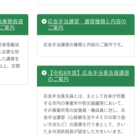
送乗務員適
応急手当講習 講習種類と内容の
ご案内
ご案内
患者等搬送
応急手当講習の種類と内容のご案内です。
に必要な知
した講習を
以上、定期
【令和8年度】応急手当普及員講習
のご案内
応急手当普及員とは、主として自身が所属
する市内の事業所や防災組織等において、
その事業所等の従業員・構成員に対し、応
急手当講習（心肺蘇生法やＡＥＤの取り扱
い方法など）の指導を行う者として、さい
たま市消防局長が認定した方をいいます。