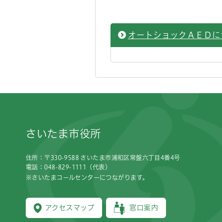
オートショックＡＥＤに
フッターです。
さいたま市役所
住所：〒330-9588 さいたま市浦和区常盤六丁目4番4号
電話：048-829-1111（代表）
※さいたまコールセンターにつながります。
アクセスマップ
窓口案内