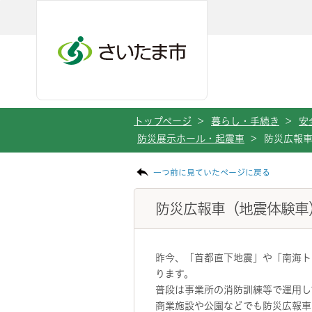
メインメニューへ移動
フッターへ移動します
メインメニューをスキップして本文へ移動
トップページ
>
暮らし・手続き
>
安
防災展示ホール・起震車
>
防災広報
ページの本文です。
一つ前に見ていたページに戻る
防災広報車（地震体験車
昨今、「首都直下地震」や「南海ト
ります。
普段は事業所の消防訓練等で運用し
商業施設や公園などでも防災広報車