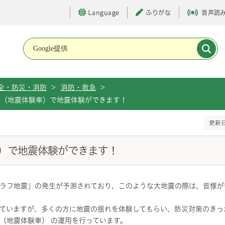
Language
ふりがな
音声読
メインメニューです。
全・防災・消防
>
消防・救急
>
車（地震体験車）で地震体験ができます！
更新日
）で地震体験ができます！
ラフ地震」の発生が予測されており、このような大地震の際は、皆様が
ていますが、多くの方に地震の揺れを体験してもらい、防災対策のきっ
（地震体験車） の運用を行っています。