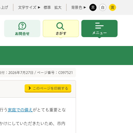
み上げ
文字サイズ
標準
拡大
背景色
黒
白
黄
お問合せ
さがす
メニュー
付：2026年7月27日 / ページ番号：C097521
このページを印刷する
行う
家庭での備え
がとても重要とな
かけにしていただきたいため、市内