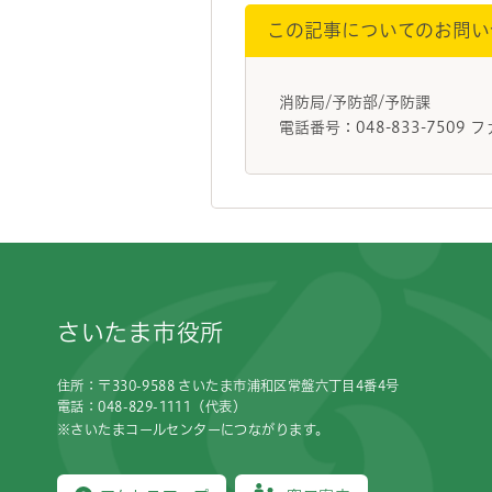
この記事についてのお問い
消防局/予防部/予防課
電話番号：048-833-7509 フ
フッターです。
さいたま市役所
住所：〒330-9588 さいたま市浦和区常盤六丁目4番4号
電話：048-829-1111（代表）
※さいたまコールセンターにつながります。