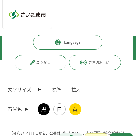
メインメニューへ移動
フッターへ移動します
メインメニューをスキップして本文へ移動
トップページ
>
暮らし・手続き
>
まちづくり・交通
>
Language
みどり推進事業
>
みどりに関する取組・支援
>
助成制度
>
みどりの街並みづくり助成制度
ふりがな
音声読み上げ
ページの本文です。
更新日付：2026年3月31日 / ページ番号：C069553
みどりの街並みづくり助成制度
文字サイズ
標準
拡大
公益財団法人 さいたま市公園緑地協会
では、 市街地の緑化を推進し、
都市環境の向上を図るため、建築物や道路に面した敷地の緑化に係る経
黒
白
黄
背景色
費の一部を助成します。
申請方法などの詳細につきましては、
公益
財団法人 さいたま市公園緑地
協会
へお問い合わせください。
（令和8年4月1日から、公益財団法人さいたま市公園緑地協会が助成し
お問合せ
メインメニューです。