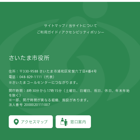
フッターです。
サイトマップ
当サイトについて
ご利用ガイド
アクセシビリティポリシー
さいたま市役所
住所：〒330-9588 さいたま市浦和区常盤六丁目4番4号
電話：048-829-1111（代表）
※さいたまコールセンターにつながります。
開庁時間：8時30分から17時15分（土曜日、日曜日、祝日、休日、年末年始
を除く）
※一部、開庁時間が異なる組織、施設があります。
法人番号 2000020111007
アクセスマップ
窓口案内