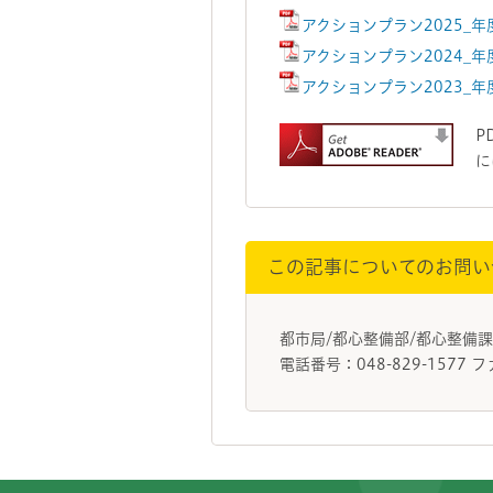
アクションプラン2025_年
アクションプラン2024_年
アクションプラン2023_年
P
に
この記事についてのお問い
都市局/都心整備部/都心整
電話番号：048-829-1577 フ
フッターです。