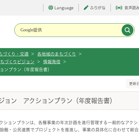
Language
ふりがな
音声読
メインメニューです。
ちづくり・交通
>
各地域のまちづくり
>
ちづくりビジョン
>
情報発信
>
ョンプラン（年度報告書）
更新日
ジョン アクションプラン（年度報告書）
クションプランは、各種事業の年次計画を進行管理する一般的なアクシ
協働・公民連携でプロジェクトを推進し、事業の具体化に合わせて総合