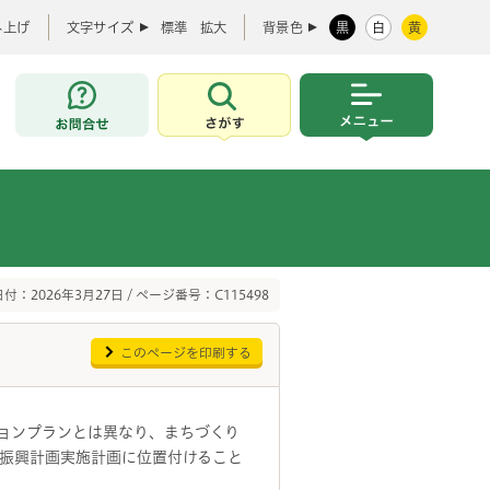
み上げ
文字サイズ
標準
拡大
背景色
黒
白
黄
お問合せ
さがす
メニュー
付：2026年3月27日 / ページ番号：C115498
このページを印刷する
ョンプランとは異なり、まちづくり
振興計画実施計画に位置付けること