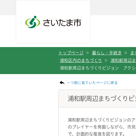
メインメニューへ移動
フッターへ移動します
メインメニューをスキップして本文へ移動
トップページ
>
暮らし・手続き
>
ま
浦和区内のまちづくり
>
浦和駅周辺ま
浦和駅周辺まちづくりビジョン アクシ
ページの本文です。
一つ前に見ていたページに戻る
浦和駅周辺まちづくりビ
浦和駅周辺まちづくりビジョンのア
のプレイヤーを発掘しながら、市民
で、計画的な推進を図ります。