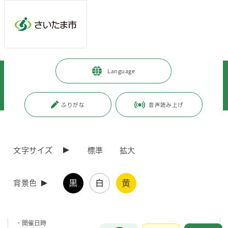
メインメニューへ移動
フッターへ移動します
メインメニューをスキップして本文へ移動
トップページ
>
暮らし・手続き
>
まちづくり・交通
>
Language
各地域のまちづくり
>
浦和区内のまちづくり
>
浦和駅周辺まちづくりビジョン
>
策定までの取組
>
有識者会議等
>
【令和4年度】第3回（仮称）浦和駅周辺まちづくりビジョン有識者懇話会
ふりがな
音声読み上げ
ページの本文です。
更新日付：2023年11月7日 / ページ番号：C088942
【令和4年度】第3回（仮称）浦和駅周辺まちづく
文字サイズ
標準
拡大
りビジョン有識者懇話会
黒
白
黄
背景色
開催概要
・開催日時
お問合せ
メインメニューです。