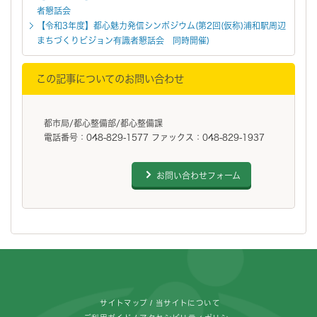
者懇話会
【令和3年度】都心魅力発信シンポジウム(第2回(仮称)浦和駅周辺
まちづくりビジョン有識者懇話会 同時開催)
この記事についてのお問い合わせ
都市局/都心整備部/都心整備課
電話番号：048-829-1577 ファックス：048-829-1937
お問い合わせフォーム
フッターです。
サイトマップ
当サイトについて