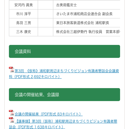
安河内 眞美
古美術鑑定士
市川 淳平
さいたま市浦和商店会連合会 副会長
鳥羽 三男
東日本旅客鉄道株式会社 浦和駅長
三木 康史
株式会社三越伊勢丹 執行役員 営業本部伊勢
会議資料
第3回_《仮称》浦和駅周辺まちづくりビジョン有識者懇話会会議資
料（PDF形式 2,692キロバイト）
会議の開催結果、会議録
会議の開催結果（PDF形式 83キロバイト）
【議事録】第3回（仮称）浦和駅周辺まちづくりビジョン有識者懇
話会（PDF形式 1,638キロバイト）