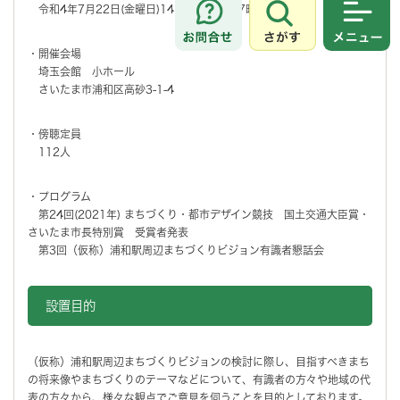
令和4年7月22日(金曜日)14時30分から17時00分
さがす
メニュ
・開催会場
埼玉会館 小ホール
さいたま市浦和区高砂3-1-4
・傍聴定員
112人
・プログラム
第24回(2021年) まちづくり・都市デザイン競技 国土交通大臣賞・
さいたま市長特別賞 受賞者発表
第3回（仮称）浦和駅周辺まちづくりビジョン有識者懇話会
設置目的
（仮称）浦和駅周辺まちづくりビジョンの検討に際し、目指すべきまち
の将来像やまちづくりのテーマなどについて、有識者の方々や地域の代
表の方々から、様々な観点でご意見を伺うことを目的としております。