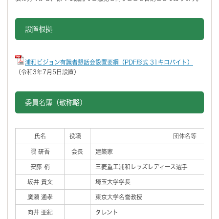
設置根拠
浦和ビジョン有識者懇話会設置要綱（PDF形式 31キロバイト）
（令和3年7月5日設置）
委員名簿（敬称略）
氏名
役職
団体名等
隈 研吾
会長
建築家
安藤 梢
三菱重工浦和レッズレディース選手
坂井 貴文
埼玉大学学長
廣瀬 通孝
東京大学名誉教授
向井 亜紀
タレント