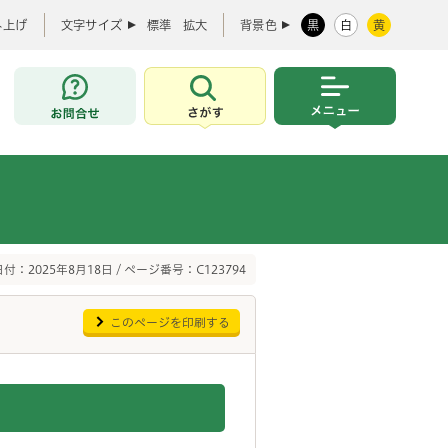
み上げ
文字サイズ
標準
拡大
背景色
黒
白
黄
お問合せ
さがす
メニュー
付：2025年8月18日 / ページ番号：C123794
このページを印刷する