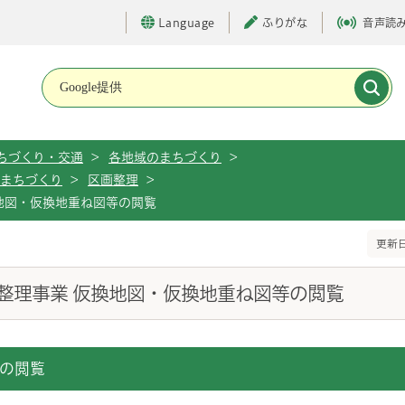
Language
ふりがな
音声読
メインメニューです。
ちづくり・交通
>
各地域のまちづくり
>
まちづくり
>
区画整理
>
地図・仮換地重ね図等の閲覧
更新日
整理事業 仮換地図・仮換地重ね図等の閲覧
の閲覧