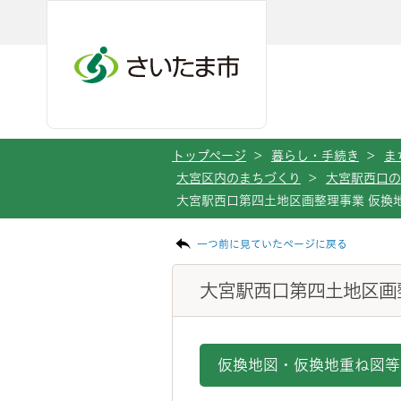
メインメニューへ移動
フッターへ移動します
メインメニューをスキップして本文へ移動
トップページ
>
暮らし・手続き
>
ま
大宮区内のまちづくり
>
大宮駅西口の
大宮駅西口第四土地区画整理事業 仮換
ページの本文です。
一つ前に見ていたページに戻る
大宮駅西口第四土地区画
仮換地図・仮換地重ね図等