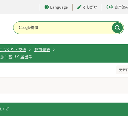
Language
ふりがな
音声読
メインメニューです。
ちづくり・交通
>
都市景観
>
観法に基づく届出等
更新日
いて