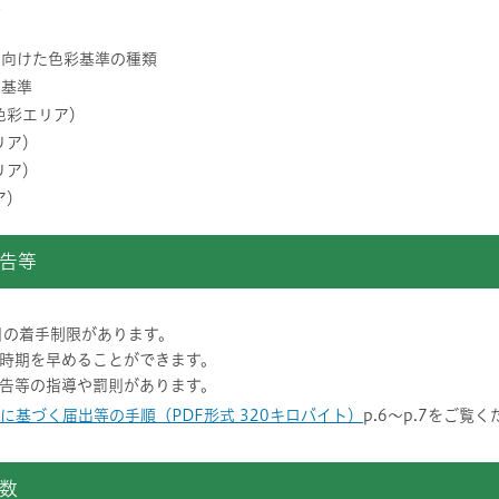
性
に向けた色彩基準の種類
彩基準
色彩エリア）
リア）
リア）
ア）
告等
日の着手制限があります。
時期を早めることができます。
告等の指導や罰則があります。
に基づく届出等の手順（PDF形式 320キロバイト）
p.6～p.7をご覧
数