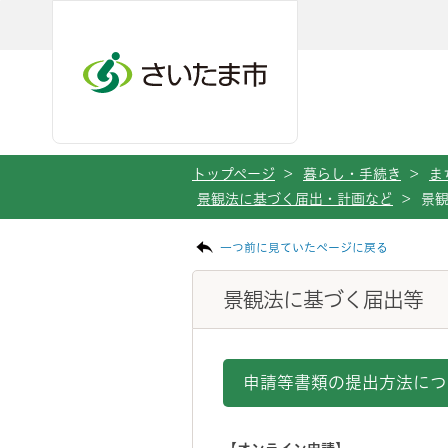
メインメニューへ移動
フッターへ移動します
メインメニューをスキップして本文へ移動
トップページ
>
暮らし・手続き
>
ま
景観法に基づく届出・計画など
>
景
ページの本文です。
一つ前に見ていたページに戻る
景観法に基づく届出等
申請等書類の提出方法につ