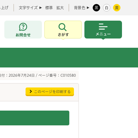
み上げ
文字サイズ
標準
拡大
背景色
黒
白
黄
お問合せ
さがす
メニュー
付：2026年7月24日 / ページ番号：C010580
このページを印刷する