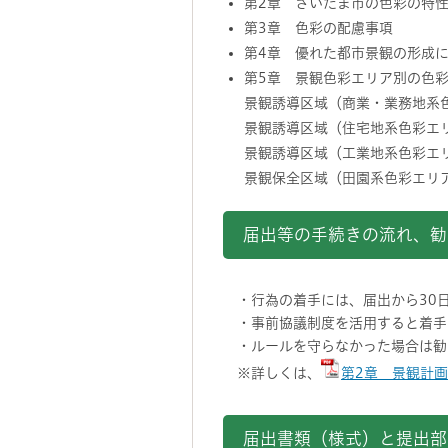
第2章 さいたま市の色彩の特
第3章 色彩の配慮事項
第4章 優れた都市景観の形成
第5章 景観色彩エリア別の色
景観誘導区域（商業・業務地系
景観誘導区域（住宅地系色彩エ
景観誘導区域（工業地系色彩エ
景観保全区域（田園系色彩エリ
届出等の手続きの流れ、勧
・行為の着手には、届出から30
・事前協議制度を活用すると着手
・ルールを守らなかった場合は勧
※詳しくは、
第2章 景観計画
届出書類（様式）と提出部