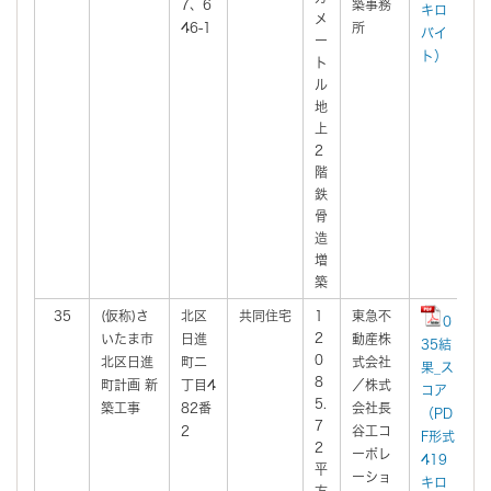
7、6
築事務
キロ
メ
46-1
所
バイ
ー
ト）
ト
ル
地
上
2
階
鉄
骨
造
増
築
35
(仮称)さ
北区
共同住宅
1
東急不
2
0
2
いたま市
日進
動産株
3
35結
0
北区日進
町二
式会社
果_ス
8
町計画 新
丁目4
／株式
コア
5.
築工事
82番
会社長
（PD
7
2
谷工コ
F形式
2
ーポレ
419
平
ーショ
キロ
方