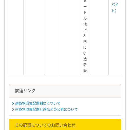
メ
バイ
ー
ト）
ト
ル
地
上
8
階
R
C
造
新
築
関連リンク
建築物環境配慮制度について
建築物環境配慮計画などの公表について
この記事についてのお問い合わせ