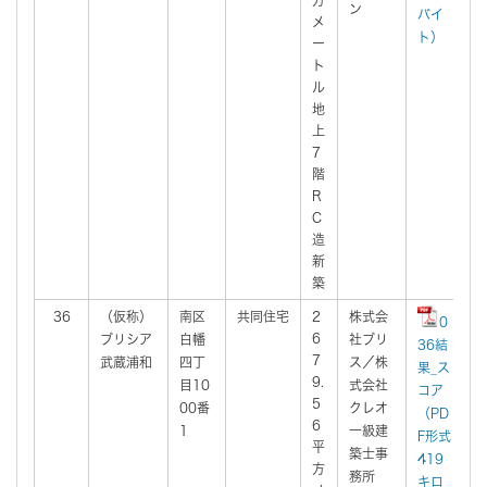
ン
バイ
メ
ト）
ー
ト
ル
地
上
7
階
R
C
造
新
築
36
（仮称）
南区
共同住宅
2
株式会
2
0
6
ブリシア
白幡
社ブリ
0
36結
7
武蔵浦和
四丁
ス／株
果_ス
9.
目10
式会社
コア
5
00番
クレオ
（PD
6
1
一級建
F形式
平
築士事
419
方
務所
キロ