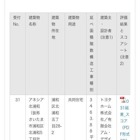
受付
建築物
建築
建築物
延
建築主
評価
No．
名称
物
用途
べ
・
結果
(
所在
面
設計者
と
地
積
(注意1)
スコ
階
アシ
(
数
ート
構
(注意
造
2)
工
事
種
別
31
アネシア
浦和
共同住宅
3
トヨタ
2
0
4
北浦和
区北
ホーム
2
31結
6
（仮称
浦和
株式会
果_ス
3.
さいたま
五丁
社／有
コア
8
市浦和区
目28-
限会社
（PD
8
北浦和5
2
アム・
F形式
平
丁目計
デザイ