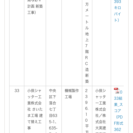
393
方
計画 新築
キロ
メ
工事）
バイ
ー
ト）
ト
ル
地
上
7
階
R
C
造
新
築
33
小俣シャ
中央
機械製作
2
小俣シ
2
0
3
ッター工
区下
工場
ャッタ
3
33結
9
業株式会
落合
ー工業
果_ス
6.
社 さいた
七丁
株式会
コア
1
ま工場 建
目63
社／株
（PD
0
て替え工
5-1、
式会社
F形式
平
事
635-
大英建
362
方