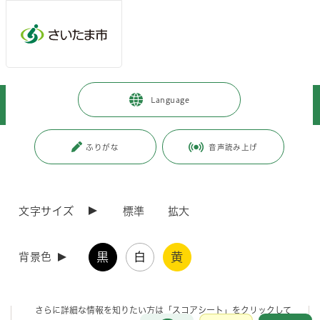
メインメニューへ移動
フッターへ移動します
メインメニューをスキップして本文へ移動
トップページ
>
暮らし・手続き
>
環境保全
>
お知らせ
>
Language
建築物環境配慮制度 令和6年度届出物件（受付No.31～ ）
ページの本文です。
更新日付：2026年6月17日 / ページ番号：C120610
ふりがな
音声読み上げ
建築物環境配慮制度 令和6年度届出物件（受付
No.31～ ）
文字サイズ
標準
拡大
(注意)
黒
白
黄
背景色
建築主・設計者欄は希望により公表しています。
環境配慮の概要は評価結果とスコアシート欄の「結果」をクリック
してご覧ください。
さらに詳細な情報を知りたい方は「スコアシート」をクリックして
お問合せ
メインメニューです。