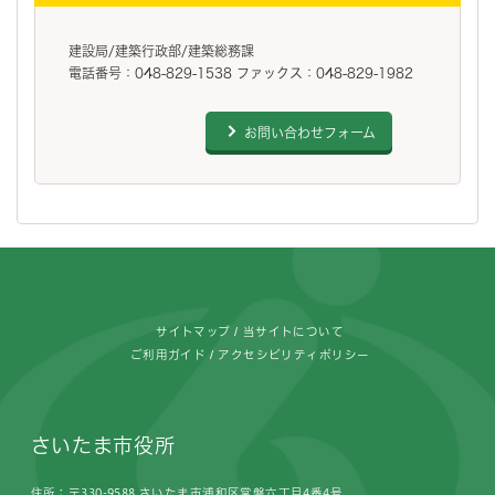
建設局/建築行政部/建築総務課
電話番号：048-829-1538 ファックス：048-829-1982
お問い合わせフォーム
フッターです。
サイトマップ
当サイトについて
ご利用ガイド
アクセシビリティポリシー
さいたま市役所
住所：〒330-9588 さいたま市浦和区常盤六丁目4番4号