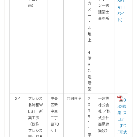
381
方
画）
ン一級
キロ
メ
建築士
バイ
ー
事務所
ト）
ト
ル
地
上
1
4
階
R
C
造
新
築
32
プレシス
中央
共同住宅
2
一建設
2
0
0
北浦和W
区新
株式会
9
32結
9
EST 新
中里
社 ／株
果_ス
5.
築工事
二丁
式会社
コア
1
（仮称
目70
西尾建
（PD
1
プレシス
4-1
築設計
F形式
平
南与野Ⅱ