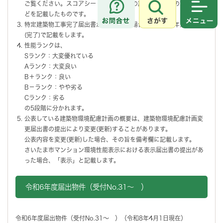
ご覧ください。スコアシートは環境配慮の詳細項目とその評価点な
どを記載したものです。
さがす
メニュ
特定建築物工事完了届出書が提出された場合、工事完了年月日欄に
(完了)で記載をします。
性能ランクは、
Sランク：大変優れている
Aランク：大変良い
B＋ランク：良い
B－ランク：やや劣る
Cランク：劣る
の5段階に分かれます。
公表している建築物環境配慮計画の概要は、建築物環境配慮計画変
更届出書の提出により変更(更新)することがあります。
公表内容を変更(更新)した場合、その旨を備考欄に記載します。
さいたま市マンション環境性能表示における表示届出書の提出があ
った場合、「表示」と記載します。
令和6年度届出物件（受付No.31～ ）
令和6年度届出物件（受付No.31～ ）（令和8年4月1日現在）