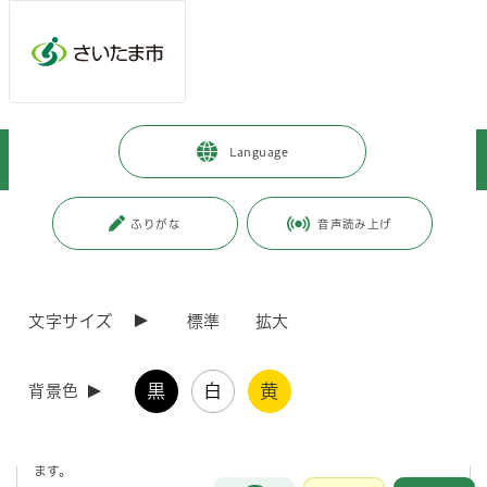
メインメニューへ移動
フッターへ移動します
メインメニューをスキップして本文へ移動
トップページ
>
暮らし・手続き
>
上下水道・ごみ
>
Language
家庭で出るごみ・し尿
>
お知らせ
>
旧鈴谷清掃工場解体工事について
ページの本文です。
更新日付：2026年4月28日 / ページ番号：C125957
ふりがな
音声読み上げ
旧鈴谷清掃工場解体工事について
文字サイズ
標準
拡大
旧鈴谷清掃工場解体工事を実施します
黒
白
黄
背景色
旧鈴谷清掃工場は昭和初期に旧浦和市の焼却施設として建てられ、昭和
59年に焼却を停止し、平成26年度末まで資源物の分別施設として稼働
していましたが、施設の老朽化が進行しているため、解体工事を実施し
ます。
お問合せ
メインメニューです。