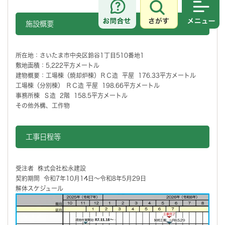
さがす
メニュ
施設概要
所在地：さいたま市中央区鈴谷1丁目510番地1
敷地面積：5,222平方メートル
建物概要：工場棟（焼却炉棟）ＲＣ造 平屋 176.33平方メートル
工場棟（分別棟） ＲＣ造 平屋 198.66平方メートル
事務所棟 Ｓ造 2階 158.5平方メートル
その他外構、工作物
工事日程等
受注者 株式会社松永建設
契約期間 令和7年10月14日～令和8年5月29日
解体スケジュール