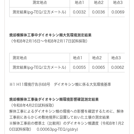
測定地点
地点1
地点2
地点3
測定結果(pg-TEQ/立方メートル)
0.0032
0.0036
0.0069
0
焼却棟解体工事中ダイオキシン類大気環境測定結果
（令和8年2月16日～令和8年2月17日試料採取）
測定地点
地点1
地点2
地点3
地
測定結果(pg-TEQ/立方メートル)
0.0055
0.0065
0.0062
0
※1 H11環境庁告示68号 ダイオキシン類に係る大気環境基準
焼却棟解体工事後ダイオキシン類環境影響確認測定結果
（令和8年4月2日試料採取）
解体工事によるダイオキシン類の環境への影響を確認するために、解体
工事前にあらかじめ敷地境界に設置しておいた土壌の測定結果
※解体工事前の標準土（比較用）のダイオキシン類濃度（令和8年1月2
0日試料採取） 0.00063pg-TEQ/g(dry)