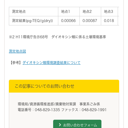
測定地点
地点1
地点2
地点3
地点
測定結果(pg-TEQ/g(dry))
0.00066
0.00087
0.018
0.0
※2 H11環境庁告示68号 ダイオキシン類に係る土壌環境基準
測定地点図
【参考】
ダイオキシン類環境調査結果について
この記事についてのお問い合わせ
環境局/資源循環推進部/廃棄物対策課 事業系ごみ係
電話番号：048-829-1335 ファックス：048-829-1991
お問い合わせフォーム