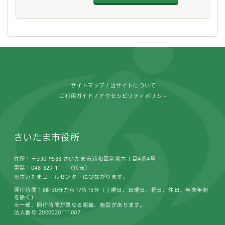
フッターです。
サイトマップ
当サイトについて
ご利用ガイド
アクセシビリティポリシー
さいたま市役所
住所：〒330-9588 さいたま市浦和区常盤六丁目4番4号
電話：048-829-1111（代表）
※さいたまコールセンターにつながります。
開庁時間：8時30分から17時15分（土曜日、日曜日、祝日、休日、年末年始
を除く）
※一部、開庁時間が異なる組織、施設があります。
法人番号 2000020111007