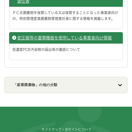
責任者
ＰＣＢ廃棄物を保管している又は保管することになった事業者向け
の、特別管理産業廃棄物管理責任者に関する情報を掲載します。
変圧器等の重電機器を使用している事業者向け情報
低濃度PCB汚染物の届出等の徹底について
「産業廃棄物」の他の分類
フッターです。
サイトマップ
当サイトについて