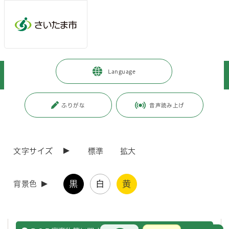
ページの本文です。
メインメニューへ移動
フッターへ移動します
メインメニューをスキップして本文へ移動
トップページ
>
暮らし・手続き
>
上下水道・ごみ
>
Language
職場で出るごみ・産業廃棄物
>
産業廃棄物
>
PCB廃棄物に関する情報
ページ番号：J003325
ふりがな
音声読み上げ
PCB廃棄物に関する情報
文字サイズ
標準
拡大
PCB廃棄物の取り扱い、必要な届出に関する情報を掲載しています。
低濃度ＰＣＢの処分期限がせまっています
黒
白
黄
背景色
低濃度PCB廃棄物の処分期限は令和9年3月31日まです
お問合せ
メインメニューです。