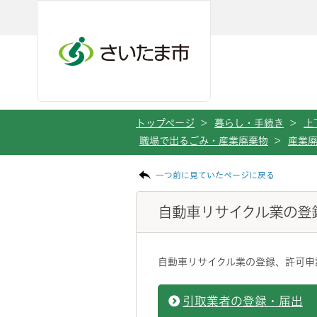
ページの本文です。
メインメニューへ移動
フッターへ移動します
メインメニューをスキップして本文へ移動
トップページ
>
暮らし・手続き
>
上
職場で出るごみ・産業廃棄物
>
産業
一つ前に見ていたページに戻る
自動車リサイクル業の登
自動車リサイクル業の登録、許可申
引取業者の登録・届出