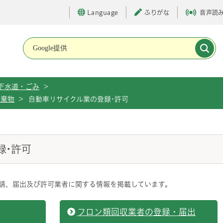
Language
ふりがな
音声読
メインメニューです。
下水道・ごみ
>
廃棄物
>
自動車リサイクル業の登録･許可
録･許可
請、届出及び許可業者に関する情報を掲載しています。
フロン類回収業者の登録・届出