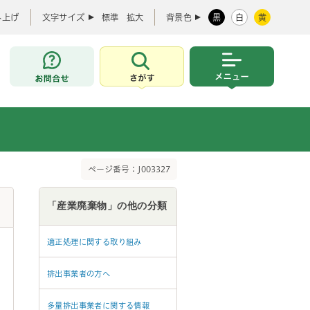
み上げ
文字サイズ
標準
拡大
背景色
黒
白
黄
お問合せ
さがす
メニュー
ページ番号：J003327
「産業廃棄物」の他の分類
適正処理に関する取り組み
排出事業者の方へ
多量排出事業者に関する情報