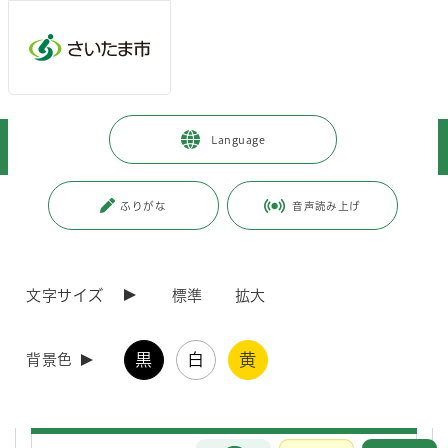
ページの本文です。
メインメニューへ移動
フッターへ移動します
メインメニューをスキップして本文へ移動
トップページ
>
暮らし・手続き
>
上下水道・ごみ
>
下水道
>
Language
下水道事業の紹介
>
事業計画
ページ番号：J005022
ふりがな
音声読み上げ
事業計画
文字サイズ
標準
拡大
下水道事業に対する国の補助制度について
黒
白
黄
背景色
さいたま市下水道長期計画(目標年次：令和12年度)「希
望(ゆめ)つなぐ下水道(みず)プラン2030」
お問合せ
メインメニューです。