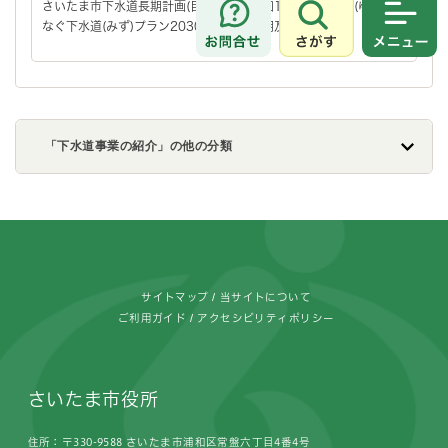
さいたま市下水道長期計画(目標年次：令和12年度)「希望(ゆめ)つ
なぐ下水道(みず)プラン2030」の内容説明及び掲載
さがす
メニュ
「下水道事業の紹介」の他の分類
フッターです。
サイトマップ
当サイトについて
ご利用ガイド
アクセシビリティポリシー
さいたま市役所
住所：〒330-9588 さいたま市浦和区常盤六丁目4番4号