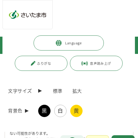
メインメニューへ移動
フッターへ移動します
メインメニューをスキップして本文へ移動
トップページ
>
暮らし・手続き
>
上下水道・ごみ
>
下水道
>
Language
市民の方へ
>
下水道の正しい使い方
>
災害時の下水道利用について
ページの本文です。
更新日付：2026年4月1日 / ページ番号：C112735
ふりがな
音声読み上げ
災害時の下水道利用について
文字サイズ
標準
拡大
災害が起こると下水道はどうなるの？
黒
白
黄
背景色
・地震等が発生すると下水道管が破損し、下水道の機能が停止する区域
が生じることがあります。
・被害状況に応じては、早期の復旧が困難な場合があり、下水道は使え
ない可能性があります。
お問合せ
メインメニューです。