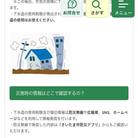
※この場合、市民の皆様に下水道の使用制限をお願いすることとなり
ます。
さがす
メニュ
・下水道の使用制限が発出された際には、
復旧作業が完了するまで下水
道の使用はお控えください
。
災害時の情報はどこで確認するの？
・下水道の使用制限及び復旧情報は
防災無線
や
広報車
、
SNS
、
ホームペ
ージ
などを利用して情報発信を行います。
・防災無線で発信した内容は
「さいたま市防災アプリ」
からもご確認い
ただけます。