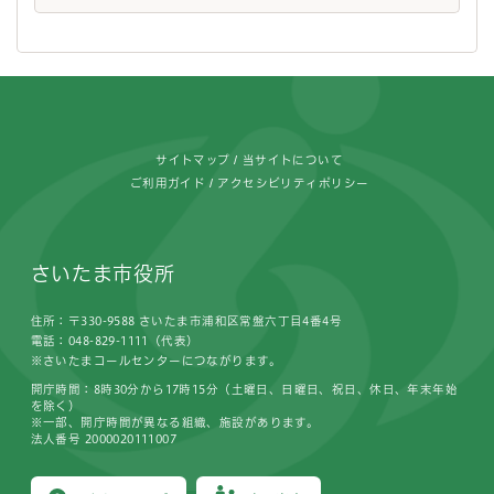
フッターです。
サイトマップ
当サイトについて
ご利用ガイド
アクセシビリティポリシー
さいたま市役所
住所：〒330-9588 さいたま市浦和区常盤六丁目4番4号
電話：048-829-1111（代表）
※さいたまコールセンターにつながります。
開庁時間：8時30分から17時15分（土曜日、日曜日、祝日、休日、年末年始
を除く）
※一部、開庁時間が異なる組織、施設があります。
法人番号 2000020111007