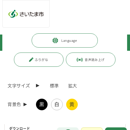
メインメニューへ移動
フッターへ移動します
メインメニューをスキップして本文へ移動
トップページ
>
暮らし・手続き
>
上下水道・ごみ
>
上水道
>
Language
事業者の皆さまへ
>
建設工事関連
>
水道工事設計単価表
ページの本文です。
更新日付：2026年4月1日 / ページ番号：C012514
ふりがな
音声読み上げ
水道工事設計単価表
文字サイズ
標準
拡大
さいたま市の発注する水道工事等の積算に使用している資材等単価を公
表しています。
黒
白
黄
背景色
さいたま市水道工事設計単価表（令和8年4月1日）
ダウンロード
お問合せ
メインメニューです。